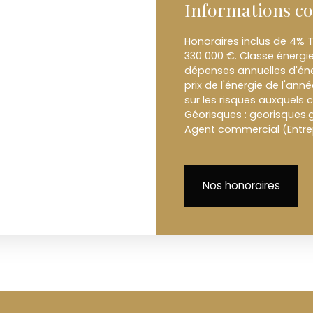
Informations c
Honoraires inclus de 4% T
330 000 €. Classe énergi
dépenses annuelles d'éne
prix de l'énergie de l'ann
sur les risques auxquels c
Géorisques : georisques.g
Agent commercial (Entrepr
Nos honoraires