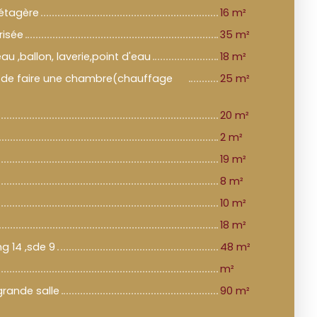
 étagère
16 m²
risée
35 m²
u ,ballon, laverie,point d'eau
18 m²
ité de faire une chambre(chauffage
25 m²
20 m²
2 m²
19 m²
8 m²
10 m²
18 m²
ng 14 ,sde 9
48 m²
m²
rande salle
90 m²