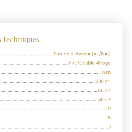
s techniques
Pompe à chaleur (Air/Eau)
PVC/Double vitrage
Non
300
m²
55
m²
40
m²
9
5
1