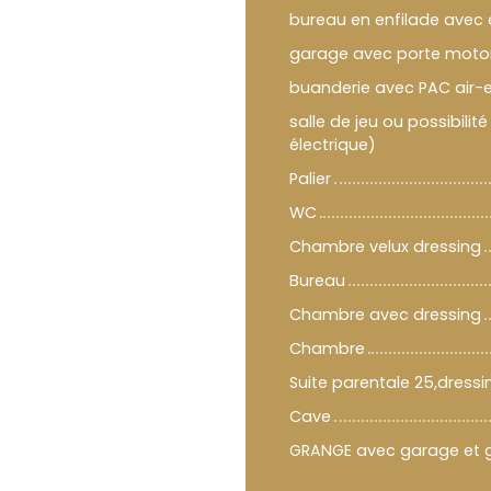
bureau en enfilade avec
garage avec porte moto
buanderie avec PAC air-ea
salle de jeu ou possibil
électrique)
Palier
WC
Chambre velux dressing
Bureau
Chambre avec dressing
Chambre
Suite parentale 25,dressi
Cave
GRANGE avec garage et g