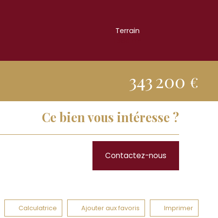
Terrain
1 384
m²
343 200
€
Ce bien vous intéresse ?
Contactez-nous
Calculatrice
Ajouter aux favoris
Imprimer