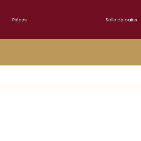
Pièces
Salle de bains
9
1