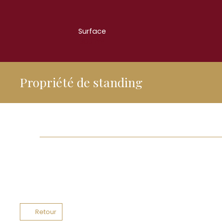
Surface
300
m²
Propriété de standing
Retour