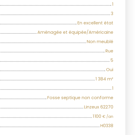
1
3
En excellent état
Aménagée et équipée/Américaine
Non meublé
Rue
5
Oui
1 384
m²
1
Fosse septique non conforme
Linzeux 62270
1 100
€ /an
H0338