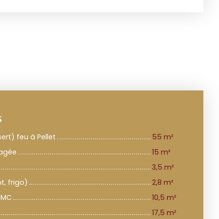
s
rt) feu à Pellet
55 m²
nagée
15 m²
3,5 m²
t, frigo)
2,8 m²
 VMC
10,5 m²
17,5 m²