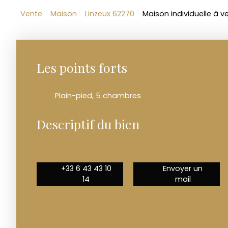
Vente
Maison
Linzeux 62270
Maison individuelle à v
Les points forts
Plain-pied, 5 chambres
Descriptif du bien
+33 6 43 43 10
Envoyer un
14
mail