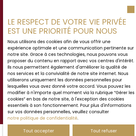
au démarchage téléphonique, prévu par l'article
L223-1 du code de la consommation, sur le site
Internet www.bloctel.gouv.fr ou par courrier
LE RESPECT DE VOTRE VIE PRIVÉE
adressé à :
EST UNE PRIORITÉ POUR NOUS
Société Worldline, Service Bloctel, CS 61311, 41013
BLOIS CEDEX.
Nous utilisons des cookies afin de vous offrir une
expérience optimale et une communication pertinente sur
Pour en savoir plus sur le traitement de vos
notre site. Grace à ces technologies, nous pouvons vous
données personnelles, veuillez consulter notre
proposer du contenu en rapport avec vos centres d'intérêt.
politique de confidentialité
.
Ils nous permettent également d'améliorer la qualité de
nos services et la convivialité de notre site internet. Nous
utiliserons uniquement les données personnelles pour
lesquelles vous avez donné votre accord. Vous pouvez les
Recevoir des annonces
modifier à n'importe quel moment via la rubrique ″Gérer les
cookies″ en bas de notre site, à l'exception des cookies
essentiels à son fonctionnement. Pour plus d'informations
sur vos données personnelles, veuillez consulter
notre politique de confidentialité
.
Tout accepter
Tout refuser