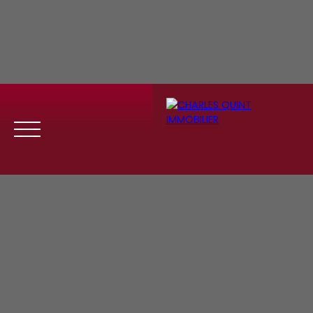
Menu
Se
Estim
Recrute
connect
ation
ment
er