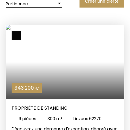
Créer une alerte
Pertinence
343 200
€
PROPRIÉTÉ DE STANDING
9
pièces
300
m²
Linzeux 62270
Découvrez une demeure d'exception, décoré avec