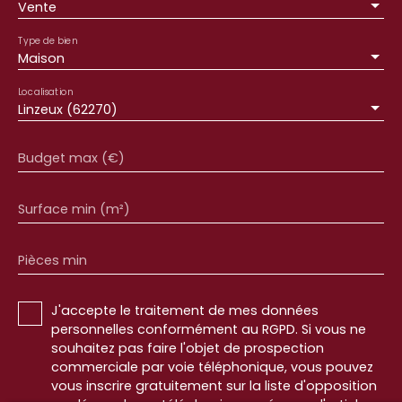
pour organiser une visite et découvrir par vous-
Vente
même tout le charme et le potentiel de cette
propriété exceptionnelle. Cette Bien est à vendre
Type de bien
Maison
pour la somme de 306 800 € HAI. Honoraires à la
charge de l'acquéreur : 4 % soit 11 800€ de frais
Localisation
d'agence, soit 295 000€ net vendeur. Envie d'en
Linzeux (62270)
savoir plus sur cette maison en vente ? Prenez
contact avec notre agence immobilière CHARLES
QUINT IMMOBILIER HESDIN. 03. 75. 00. 15. 15
Budget max (€)
Surface min (m²)
Pièces min
J'accepte le traitement de mes données
personnelles conformément au RGPD. Si vous ne
souhaitez pas faire l'objet de prospection
commerciale par voie téléphonique, vous pouvez
vous inscrire gratuitement sur la liste d'opposition