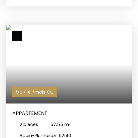
hall d'entrée. 1er étage : cuisine aménagée ouverte
sur séjour/salon. 2ème étage : palier desservant
deux chambres, salle d'eau avec WC. La maison
dispose également d'un garage. CHARLES QUINT
IMMOBILIER 📞 Appelez-nous au 03 21 05 05 05 🌐
Visitez notre site : www. charlesquintimmobilier.
com
557
€ /mois CC
APPARTEMENT
2
pièces
57.55
m²
Bouin-Plumoison 62140