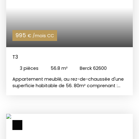
995
€ /mois CC
T3
3
pièces
56.8
m²
Berck 62600
Appartement meublé, au rez-de-chaussée d'une
superficie habitable de 56. 80m² comprenant :
une entrée sur séjour/cuisine, deux chambres, une
salle d'eau, un WC indépendant et une terrasse.
L'appartement dispose également d'un garage
double et d'un emplacement de parking. CHARLES
QUINT IMMOBILIER 📞 Appelez-nous au 03 21 05 05
05 🌐 Visitez notre site : www.
charlesquintimmobilier. com