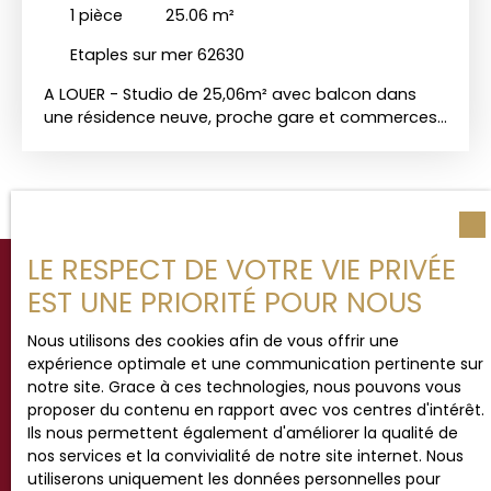
1
pièce
25.06
m²
Etaples sur mer 62630
A LOUER - Studio de 25,06m² avec balcon dans
une résidence neuve, proche gare et commerces.
Disponible. Une place de parking en sous-sol.
CHARLES QUINT IMMOBILIER 📞 Appelez-nous au 03
21 05 05 05 🌐 Visitez notre site : www.
charlesquintimmobilier. com
LE RESPECT DE VOTRE VIE PRIVÉE
EST UNE PRIORITÉ POUR NOUS
Vous ne trouvez pas
Nous utilisons des cookies afin de vous offrir une
expérience optimale et une communication pertinente sur
la propriété de vos rêves ?
notre site. Grace à ces technologies, nous pouvons vous
proposer du contenu en rapport avec vos centres d'intérêt.
Ils nous permettent également d'améliorer la qualité de
Pas encore trouvé le bien qui vous correspond ?
nos services et la convivialité de notre site internet. Nous
Contactez notre équipe pour nous faire part de vos
utiliserons uniquement les données personnelles pour
critères.