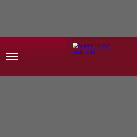
Menu
Se
Estim
Recrute
connect
ation
ment
er