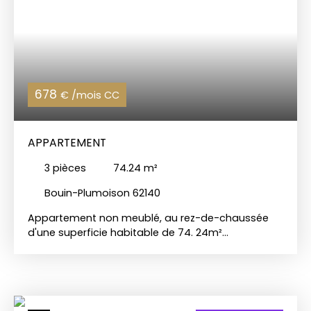
678
€ /mois CC
APPARTEMENT
3
pièces
74.24
m²
Bouin-Plumoison 62140
Appartement non meublé, au rez-de-chaussée
d'une superficie habitable de 74. 24m²
comprenant : une entrée sur séjour/cuisine, deux
chambres, une salle d'eau, un WC indépendant et
un jardin. L'appartement dispose également d'un
emplacement de parking. CHARLES QUINT
IMMOBILIER 📞 Appelez-nous au 03 21 05 05 05 🌐