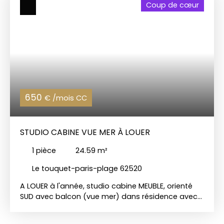
Coup de cœur
Visitez notre site : www. charlesquintimmobilier.
com
650
€ /mois CC
STUDIO CABINE VUE MER À LOUER
1
pièce
24.59
m²
Le touquet-paris-plage 62520
A LOUER à l'année, studio cabine MEUBLE, orienté
SUD avec balcon (vue mer) dans résidence avec
ascenseur proche mer et centre. Cet
appartement décoré avec soin vous attend pour