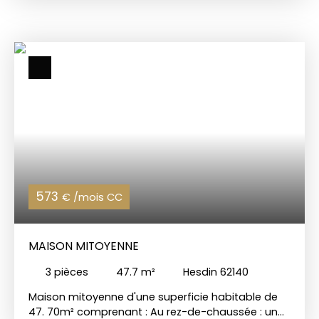
palier desservant une chambre et une salle d'eau.
2ème étage : palier desservant une chambre. La
maison dispose également d'une petite cour.
CHARLES QUINT IMMOBILIER 📞 Appelez-nous au 03
21 05 05 05 🌐 Visitez notre site :www.
charlesquintimmobilier. com
573
€ /mois CC
MAISON MITOYENNE
3
pièces
47.7
m²
Hesdin 62140
Maison mitoyenne d'une superficie habitable de
47. 70m² comprenant : Au rez-de-chaussée : un