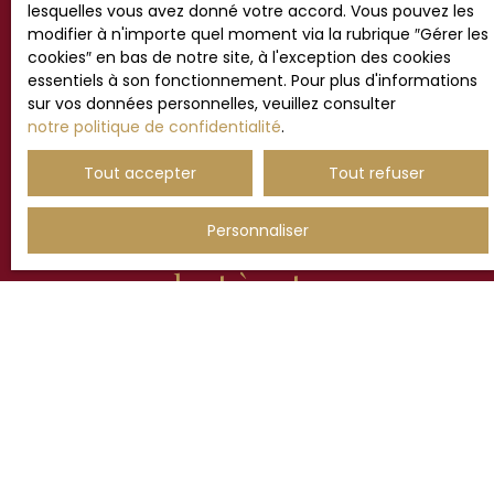
lesquelles vous avez donné votre accord. Vous pouvez les
Nous activerons notre réseau et vous proposerons des
modifier à n'importe quel moment via la rubrique ″Gérer les
locations avant leur diffusion publique.
cookies″ en bas de notre site, à l'exception des cookies
Vous pouvez aussi créer une alerte e-mail
essentiels à son fonctionnement. Pour plus d'informations
personnalisée pour recevoir les nouvelles offres.
sur vos données personnelles, veuillez consulter
Chez Charles Quint Immobilier, nous mettons tout en
notre politique de confidentialité
.
œuvre pour vous trouver le logement idéal.
Tout accepter
Tout refuser
Personnaliser
Ne manquez plus aucun bien
correspondant à votre
recherche !
Prénom
Nom