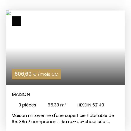
une occupation en résidence principale ou
secondaire. CHARLES QUINT IMMOBILIER 📞 Appelez-
nous au 03 21 05 05 05 🌐 Visitez notre site : www.
charlesquintimmobilier. com
606,69
€ /mois CC
MAISON
3
pièces
65.38
m²
HESDIN 62140
Maison mitoyenne d'une superficie habitable de
65. 38m² comprenant : Au rez-de-chaussée :
séjour/salon, cuisine aménagée, WC. 1er étage :