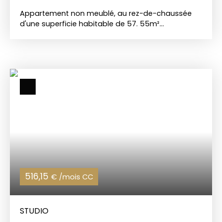
Appartement non meublé, au rez-de-chaussée
d'une superficie habitable de 57. 55m²
comprenant : une entrée sur séjour/cuisine, une
chambre, une salle de bains, un WC indépendant
et un jardin. L'appartement dispose également
d'un emplacement de parking. CHARLES QUINT
IMMOBILIER 📞 Appelez-nous au 03 21 05 05 05 🌐
Visitez notre site : www. charlesquintimmobilier.
com
516,15
€ /mois CC
STUDIO