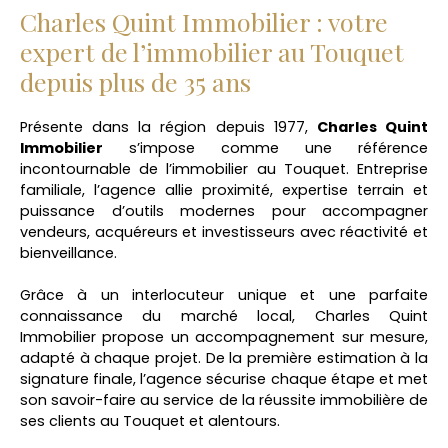
un investissement locatif ou un pied-à-terre en
Charles Quint Immobilier : votre
bord de mer. Les + : Emplacement recherché
expert de l’immobilier au Touquet
(hyper centre + plage à proximité)Résidence avec
depuis plus de 35 ans
ascenseurVendu meubléAucun travaux à
prévoirUne opportunité à ne pas manquer ! 📞
Contactez-nous dès maintenant pour organiser
Présente dans la région depuis 1977,
Charles Quint
une visite.
Immobilier
s’impose comme une référence
incontournable de l’immobilier au Touquet. Entreprise
familiale, l’agence allie proximité, expertise terrain et
puissance d’outils modernes pour accompagner
vendeurs, acquéreurs et investisseurs avec réactivité et
bienveillance.
Grâce à un interlocuteur unique et une parfaite
connaissance du marché local, Charles Quint
Immobilier propose un accompagnement sur mesure,
adapté à chaque projet. De la première estimation à la
signature finale, l’agence sécurise chaque étape et met
son savoir-faire au service de la réussite immobilière de
ses clients au Touquet et alentours.