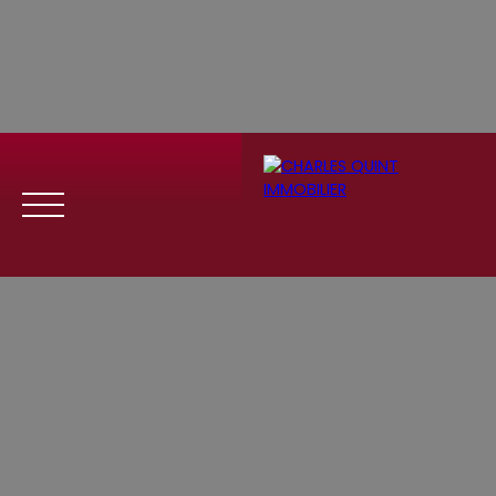
Menu
Se
Estim
Recrute
connect
ation
ment
er