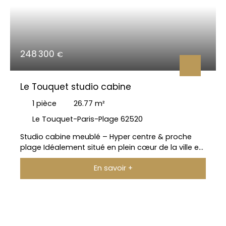
248 300
€
Le Touquet studio cabine
1
pièce
26.77
m²
Le Touquet-Paris-Plage 62520
Studio cabine meublé – Hyper centre & proche
plage Idéalement situé en plein cœur de la ville et
à deux pas de la mer, découvrez ce charmant
En savoir +
studio cabine de 26,77 m², vendu entièrement
meublé. Situé dans une résidence avec ascenseur
gérée par Charles Quint Immobilier, ce bien
bénéficie d’une exposition ouest, offrant une belle
luminosité. En excellent état, il ne nécessite aucun
travaux et constitue une opportunité idéale pour