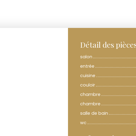
Détail des pièce
salon
entrée
cuisine
couloir
chambre
chambre
salle de bain
wc