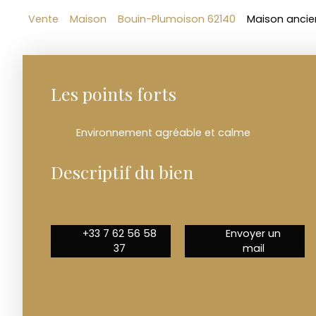
Vente
Maison
Bouin-Plumoison 62140
Maison ancie
Les points forts
Environnement agréable et calme
Descriptif du bien
+33 7 62 56 58
Envoyer un
37
mail