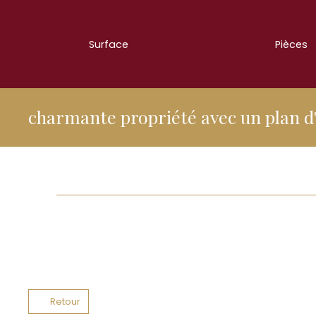
Surface
Pièces
77.69
m²
4
charmante propriété avec un plan d
Retour