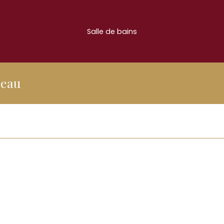
Salle de bains
1
'eau