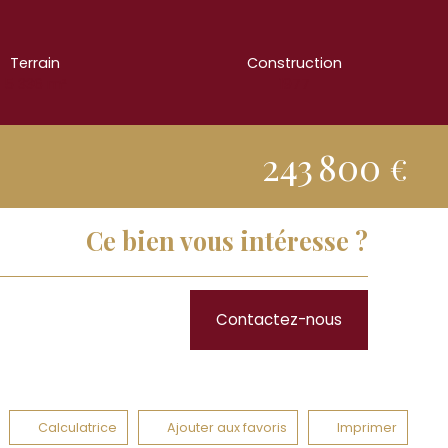
Terrain
Construction
5 336
m²
1977
243 800
€
Ce bien vous intéresse ?
Contactez-nous
Calculatrice
Ajouter aux favoris
Imprimer