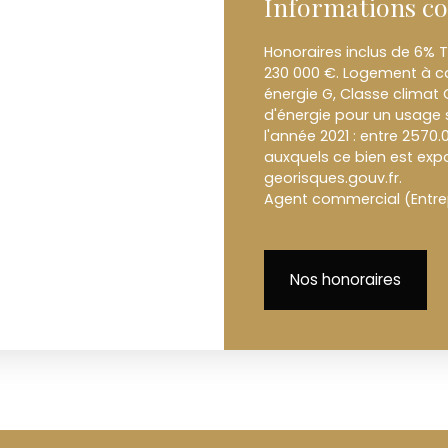
Informations c
Honoraires inclus de 6% T
230 000 €. Logement à c
énergie G, Classe clima
d'énergie pour un usage s
l'année 2021 : entre 2570.
auxquels ce bien est expo
georisques.gouv.fr.
Agent commercial (Entrep
Nos honoraires