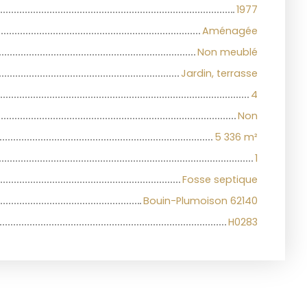
1977
Aménagée
Non meublé
Jardin, terrasse
4
Non
5 336
m²
1
Fosse septique
Bouin-Plumoison 62140
H0283