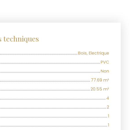
s techniques
Bois, Electrique
PVC
Non
77.69
m²
20.55
m²
4
2
1
1