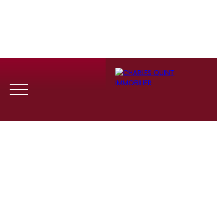
Menu
Se
Estim
Recrute
connect
ation
ment
er