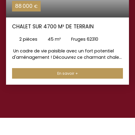
88 000
€
CHALET SUR 4700 M² DE TERRAIN
2
pièces
45
m²
Fruges 62310
Un cadre de vie paisible avec un fort potentiel
d'aménagement ! Découvrez ce charmant chalet
de 45 m², idéalement implanté sur un vaste
terrain de 4 700 m², dont 2 500 m² sont
En savoir +
constructibles, offrant de nombreuses possibilités
pour concrétiser vos projets. Le chalet se
compose d'une agréable pièce de vie lumineuse
de 32 m², d'une chambre et d'une salle d'eau. Un
garage d'environ 20 m², à rénover, complète cet
ensemble et pourra être aménagé selon vos
besoins : atelier, espace de stockage ou
dépendance. Un bien rare, alliant tranquillité,
espace et potentiel, qui séduira aussi bien les
amoureux de la nature que les porteurs de projets