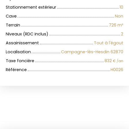
Stationnement extérieur
10
Cave
Non
Terrain
726
m²
Niveaux (RDC inclus)
2
Assainissement
Tout à l'égout
Localisation
Campagne-lès-Hesdin 62870
Taxe foncière
832
€ /an
Référence
H0026