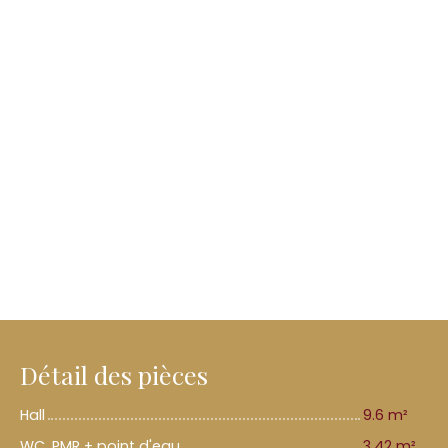
Détail des pièces
Hall
9.6 m²
WC, PMR + point d'eau
3.42 m²