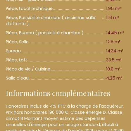
Pièce, Local technique
1.95 m²
Pièce, Possibilité chambre ( ancienne salle
11.6 m²
d'attente )
Pièce, Bureau ( possibilité chambre )
14.45 m²
Pièce, Salle
12.5 m²
Bureau
14.34 m²
Pièce, Loft
33.5 m²
Pièce de vie / Cuisine
10.0 m²
Salle d'eau
4.25 m²
Informations complémentaires
Honoraires inclus de 4% TTC à la charge de l'acquéreur.
Prix hors honoraires 190 000 €. Classe énergie D, Classe
climat B Montant moyen estimé des dépenses
annuelles d'énergie pour un usage standard, établi à
partir des prix de l'énergie de l'année 2021 : entre 1770.00