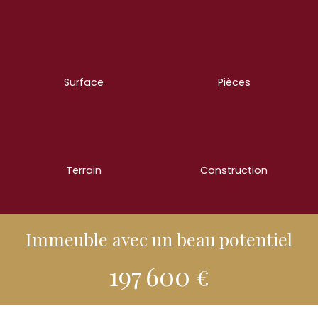
Surface
Pièces
140
m²
7
Terrain
Construction
726
m²
1990
Immeuble avec un beau potentiel
197 600
€