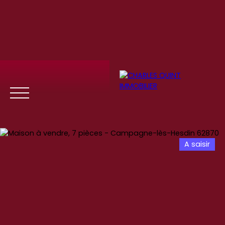
A saisir
Menu
Se
Estim
Recrute
connect
ation
ment
er