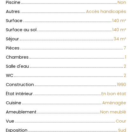
Piscine
Non
Autres
Accès handicapés
Surface
140
m²
Surface au sol
140
m²
Séjour
34
m²
Pièces
7
Chambres
1
Salle d'eau
2
WC
2
Construction
1990
État intérieur
En bon état
Cuisine
Aménagée
Ameublement
Non meublé
Vue
Cour
Exposition
Sud