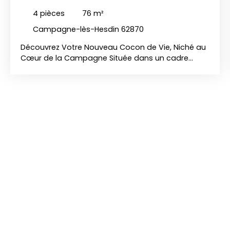
4
pièces
76
m²
Campagne-lès-Hesdin 62870
Découvrez Votre Nouveau Cocon de Vie, Niché au
Cœur de la Campagne Située dans un cadre
verdoyant, cette élégante maison individuelle de
76 m², construite en 2012, vous fera découvrir une
atmosphère chaleureuse et lumineuse portée par
un séjour de 27 m² baigné de lumière naturelle
grâce à son exposition plein sud. La cuisine est
entièrement équipée. De plain-pied, la maison
propose trois chambres confortables, offrant à
chacun intimité et sérénité. À l’extérieur, la
propriété se prolonge par une superbe terrasse.
Parfaitement exposée, avec une vue dégagée sur
la campagne environnante. L’ensemble s’inscrit
dans un environnement naturel, tout en
bénéficiant de la proximité des commodités
essentielles. Une propriété rare sur le secteur,
idéale pour une clientèle en quête de tranquillité