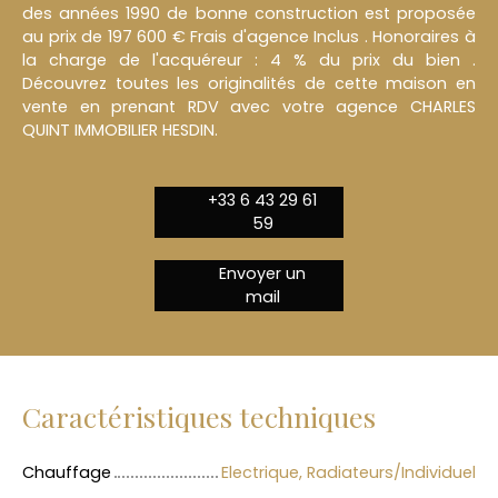
des années 1990 de bonne construction est proposée
au prix de 197 600 € Frais d'agence Inclus . Honoraires à
la charge de l'acquéreur : 4 % du prix du bien .
Découvrez toutes les originalités de cette maison en
vente en prenant RDV avec votre agence CHARLES
QUINT IMMOBILIER HESDIN.
+33 6 43 29 61
59
Envoyer un
mail
Caractéristiques techniques
Chauffage
Electrique, Radiateurs/Individuel