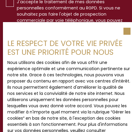
J'accepte le traitement de mes données
personnelles conformément au RGPD. Si vous ne
souhaitez pas faire l'objet de prospection
commerciale par voie téléphonique, vous pouvez
vous inscrire gratuitement sur la liste d'opposition
au démarchage téléphonique, prévu par l'article
L223-1 du code de la consommation, sur le site
LE RESPECT DE VOTRE VIE PRIVÉE
Internet www.bloctel.gouv.fr ou par courrier
EST UNE PRIORITÉ POUR NOUS
adressé à :
Nous utilisons des cookies afin de vous offrir une
Société Worldline, Service Bloctel, CS 61311, 41013
expérience optimale et une communication pertinente sur
BLOIS CEDEX.
notre site. Grace à ces technologies, nous pouvons vous
proposer du contenu en rapport avec vos centres d'intérêt.
Pour en savoir plus sur le traitement de vos
Ils nous permettent également d'améliorer la qualité de
données personnelles, veuillez consulter notre
nos services et la convivialité de notre site internet. Nous
politique de confidentialité
.
utiliserons uniquement les données personnelles pour
lesquelles vous avez donné votre accord. Vous pouvez les
modifier à n'importe quel moment via la rubrique ″Gérer les
cookies″ en bas de notre site, à l'exception des cookies
Recevoir des annonces
essentiels à son fonctionnement. Pour plus d'informations
sur vos données personnelles, veuillez consulter