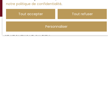
notre politique de confidentialité
.
Tout accepter
Tout refuser
Personnaliser
JE RECHERCHE UN BIEN
Vente maison Hesdin (62140)
Vente maison Étaples (62630)
Vente maison Beaurainville (62990)
Vente appartement Le Touquet-Paris-Plage (62520)
Vente maison Montreuil (62170)
Vente terrain Ergny (62650)
JE SUIS PROPRIÉTAIRE