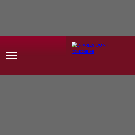
Menu
Se
Estim
Recrute
connect
ation
ment
er