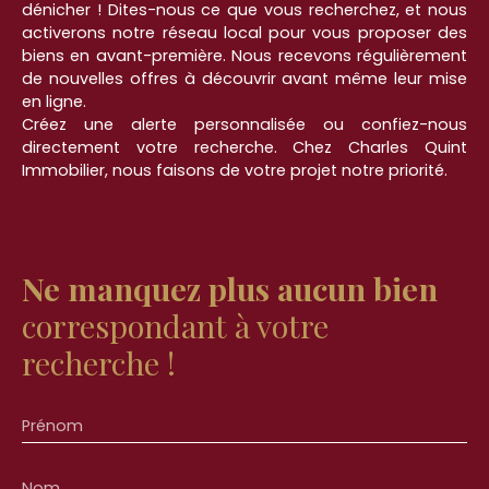
dénicher ! Dites-nous ce que vous recherchez, et nous
idéale pour une clientèle en quête de tranquillité
activerons notre réseau local pour vous proposer des
sans compromis sur le confort. Contactez-nous
biens en avant-première. Nous recevons régulièrement
dès maintenant pour organiser une visite au 07 62
de nouvelles offres à découvrir avant même leur mise
56 58 37 Retrouvez toutes nos annonces sur notre
en ligne.
site internet.
Créez une alerte personnalisée ou confiez-nous
directement votre recherche. Chez Charles Quint
Immobilier, nous faisons de votre projet notre priorité.
Ne manquez plus aucun bien
correspondant à votre
recherche !
Prénom
Nom