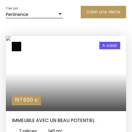
Trier par
Créer une alerte
Pertinence
A saisir
197 600
€
IMMEUBLE AVEC UN BEAU POTENTIEL
7
pièces
140
m²