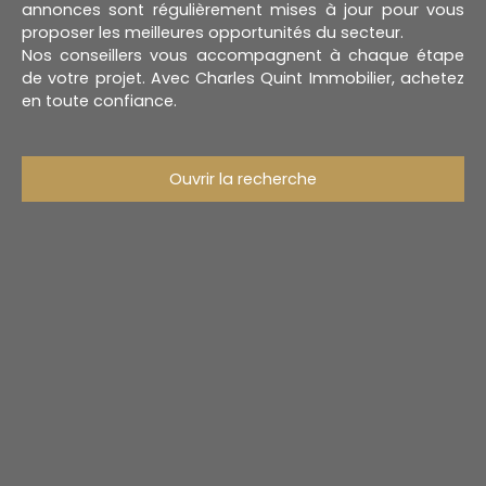
annonces sont régulièrement mises à jour pour vous
proposer les meilleures opportunités du secteur.
Nos conseillers vous accompagnent à chaque étape
de votre projet. Avec Charles Quint Immobilier, achetez
en toute confiance.
Ouvrir la recherche
Type d'offre
Vente
Type de bien
Terrain
Localisation
Saint-Josse (62170)
Budget max (€)