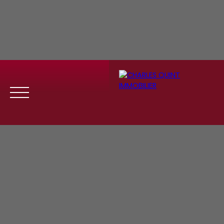
Menu
Se
Estim
Recrute
connect
ation
ment
er