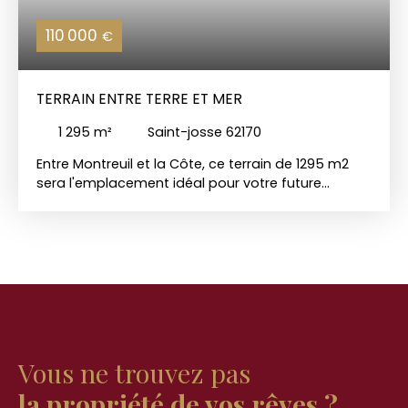
110 000
€
TERRAIN ENTRE TERRE ET MER
1 295
m²
Saint-josse 62170
Entre Montreuil et la Côte, ce terrain de 1295 m2
sera l'emplacement idéal pour votre future
maison, dans un quartier résidentiel et au calme.
Bonne orientation, et vous serez proche de toutes
commodités. Renseignez-vous auprès de Charles
Quint Immobilier 03 21 90 35 35Toutes nos offres
sont sur notre site internet
Vous ne trouvez pas
la propriété de vos rêves ?