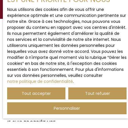
Nous utilisons des cookies afin de vous offrir une
expérience optimale et une communication pertinente sur
notre site. Grace à ces technologies, nous pouvons vous
proposer du contenu en rapport avec vos centres d'intérêt.
Ils nous permettent également d'améliorer la qualité de
JE RECHERCHE UN BIEN
nos services et la convivialité de notre site internet. Nous
utiliserons uniquement les données personnelles pour
lesquelles vous avez donné votre accord. Vous pouvez les
Vente maison Hesdin (62140)
modifier à n'importe quel moment via la rubrique ″Gérer les
Vente maison Étaples (62630)
cookies″ en bas de notre site, à l'exception des cookies
essentiels à son fonctionnement. Pour plus d'informations
Vente maison Beaurainville (62990)
sur vos données personnelles, veuillez consulter
Vente appartement Le Touquet-Paris-Plage (62520)
notre politique de confidentialité
.
Vente maison Montreuil (62170)
Tout accepter
Tout refuser
Vente terrain Ergny (62650)
Personnaliser
JE SUIS PROPRIÉTAIRE