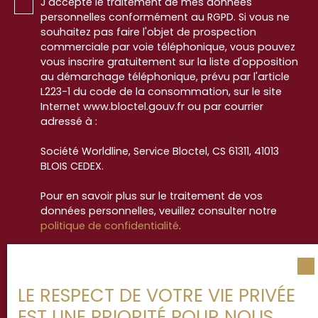
J'accepte le traitement de mes données
personnelles conformément au RGPD. Si vous ne
souhaitez pas faire l'objet de prospection
commerciale par voie téléphonique, vous pouvez
vous inscrire gratuitement sur la liste d'opposition
au démarchage téléphonique, prévu par l'article
L223-1 du code de la consommation, sur le site
Internet www.bloctel.gouv.fr ou par courrier
adressé à :
Société Worldline, Service Bloctel, CS 61311, 41013
BLOIS CEDEX.
Pour en savoir plus sur le traitement de vos
données personnelles, veuillez consulter notre
politique de confidentialité
.
Recevoir des annonces
LE RESPECT DE VOTRE VIE PRIVÉE
EST UNE PRIORITÉ POUR NOUS