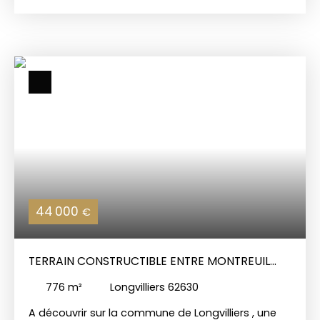
panoramique de 765 m2 , d'une largeur de
façade de 20 mètres , borné , non viabilisé (
réseaux en façade disponible ) , assainissement
autonome à charge acquéreur , libre de
constructeur . D'autres parcelles sont disponibles
sur demande auprès de votre agent immobilier .
Le prix de vente du terrain est de 49 500 frais
d'agence inclus ( soit 10% d'honoraires inclus à la
charge des acquéreurs ) . Prenez contact auprès
de votre Agence Charles Quint Immobilier afin de
convenir d'une visite et /ou plus de
renseignements .
44 000
€
TERRAIN CONSTRUCTIBLE ENTRE MONTREUIL
SUR MER ET ETAPLES
776
m²
Longvilliers 62630
A découvrir sur la commune de Longvilliers , une