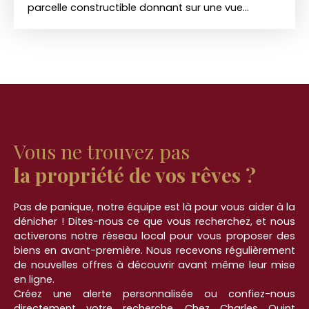
parcelle constructible donnant sur une vue
panoramique de 776 m2 , d'une largeur de façade
de 20 mètres , borné , non viabilisé ( réseaux en
façade disponible ) , assainissement autonome à
charge acquéreur , libre de constructeur . D'autres
parcelles sont disponibles sur demande auprès
de votre agent immobilier . Le prix de vente du
terrain est de 44 000 frais d'agence inclus ( soit
10% d'honoraires inclus à la charge des
acquéreurs ) . Prenez contact auprès de votre
Vous ne trouvez pas
Agence Charles Quint Immobilier afin de convenir
d'une visite et /ou plus de renseignements .
la propriété de vos rêves ?
Pas de panique, notre équipe est là pour vous aider à la
dénicher ! Dites-nous ce que vous recherchez, et nous
activerons notre réseau local pour vous proposer des
biens en avant-première. Nous recevons régulièrement
de nouvelles offres à découvrir avant même leur mise
en ligne.
Créez une alerte personnalisée ou confiez-nous
directement votre recherche. Chez Charles Quint