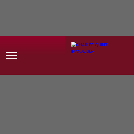
Menu
Se
Estim
Recrute
connect
ation
ment
er