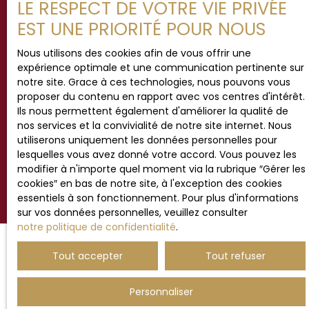
LE RESPECT DE VOTRE VIE PRIVÉE
Société Worldline, Service Bloctel, CS 61311, 41013
EST UNE PRIORITÉ POUR NOUS
BLOIS CEDEX.
Nous utilisons des cookies afin de vous offrir une
Pour en savoir plus sur le traitement de vos
expérience optimale et une communication pertinente sur
données personnelles, veuillez consulter notre
notre site. Grace à ces technologies, nous pouvons vous
politique de confidentialité
.
proposer du contenu en rapport avec vos centres d'intérêt.
Ils nous permettent également d'améliorer la qualité de
nos services et la convivialité de notre site internet. Nous
utiliserons uniquement les données personnelles pour
Recevoir des annonces
lesquelles vous avez donné votre accord. Vous pouvez les
modifier à n'importe quel moment via la rubrique ″Gérer les
cookies″ en bas de notre site, à l'exception des cookies
essentiels à son fonctionnement. Pour plus d'informations
sur vos données personnelles, veuillez consulter
notre politique de confidentialité
.
Tout accepter
Tout refuser
JE RECHERCHE UN BIEN
Personnaliser
Vente maison Hesdin (62140)