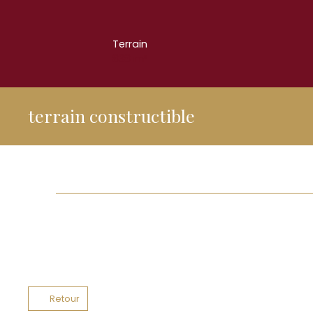
Terrain
838
m²
terrain constructible
Retour