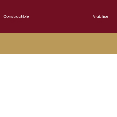
Constructible
Viabilisé
838
m²
Non