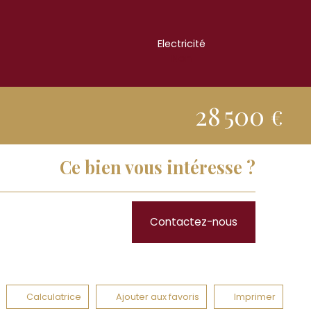
Electricité
Non
28 500
€
Ce bien vous intéresse ?
Contactez-nous
Calculatrice
Ajouter aux favoris
Imprimer