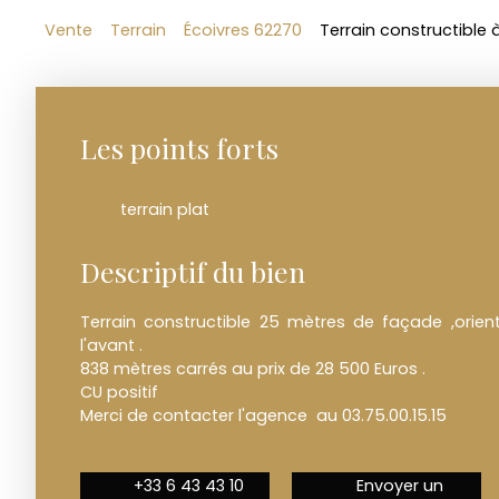
Vente
Terrain
Écoivres 62270
Terrain constructible 
Les points forts
terrain plat
Descriptif du bien
Terrain constructible 25 mètres de façade ,orient
l'avant .
838 mètres carrés au prix de 28 500 Euros .
CU positif
Merci de contacter l'agence au 03.75.00.15.15
+33 6 43 43 10
Envoyer un