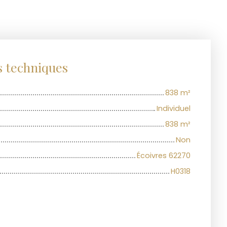
s techniques
838
m²
Individuel
838
m²
Non
Écoivres 62270
H0318