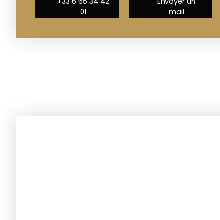
+33 6 65 34 42
Envoyer un
01
mail