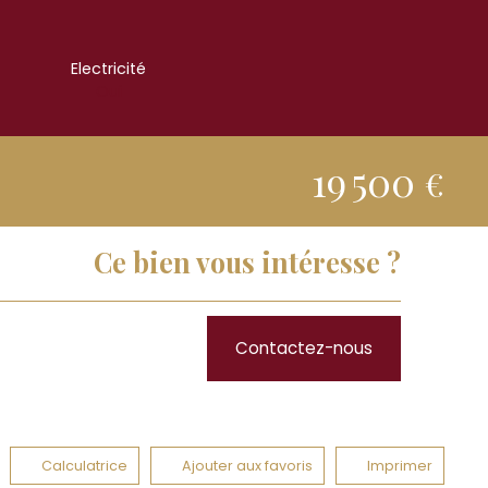
Electricité
Oui
19 500
€
Ce bien vous intéresse ?
Contactez-nous
Calculatrice
Ajouter aux favoris
Imprimer