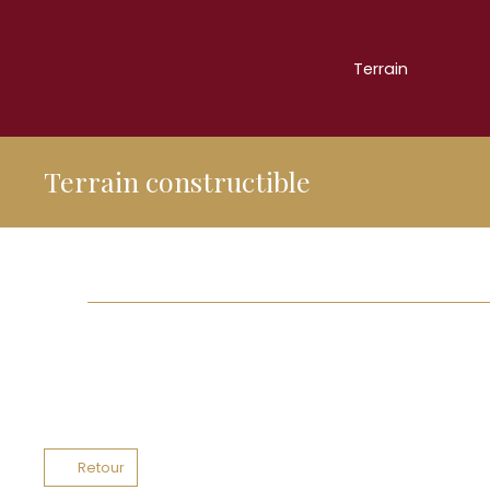
Terrain
529
m²
Terrain constructible
Retour