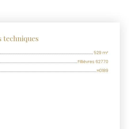
s techniques
529
m²
Fillièvres 62770
H0189