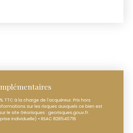
omplémentaires
8% TTC à la charge de l'acquéreur. Prix hors
informations sur les risques auxquels ce bien est
ur le site Géorisques : georisques.gouv.fr.
rise individuelle) • RSAC 828540716