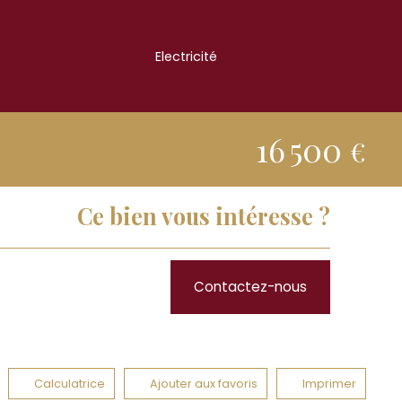
Electricité
Non
16 500
€
Ce bien vous intéresse ?
Contactez-nous
Calculatrice
Ajouter aux favoris
Imprimer