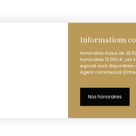
Informations c
Honoraires inclus de 26.9
honoraires 13 000 €. Les 
exposé sont disponibles s
Agent commercial (Entrep
Nos honoraires