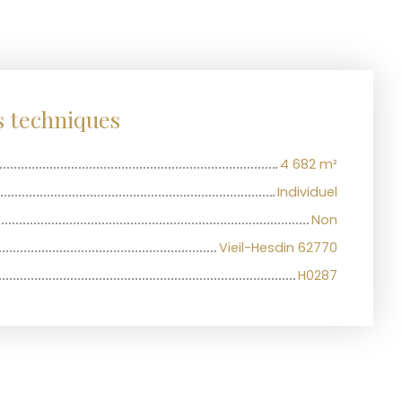
s techniques
4 682
m²
Individuel
Non
Vieil-Hesdin 62770
H0287