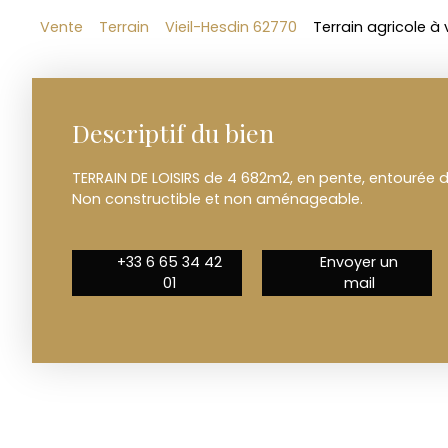
Vente
Terrain
Vieil-Hesdin 62770
Terrain agricole à
Descriptif du bien
TERRAIN DE LOISIRS de 4 682m2, en pente, entourée d'
Non constructible et non aménageable.
+33 6 65 34 42
Envoyer un
01
mail