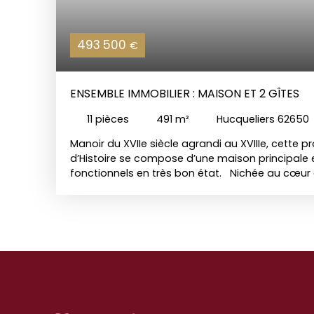
493 500
€
ENSEMBLE IMMOBILIER : MAISON ET 2 GÎTES
11
pièces
491
m²
Hucqueliers 62650
Manoir du XVIIe siècle agrandi au XVIIIe, cette 
d’Histoire se compose d’une maison principale 
fonctionnels en très bon état. Nichée au cœur 
8435 m2, où de nombreux oiseaux trouvent ref
immobilier au calme mais à proximité des com
nombreuses possibilités de développement, que
familial, touristique ou locatif La maison princi
propose 5 voire 6 chambres, et des espaces de
lumineux, avec beaucoup de cachet (anciens ca
sur 2 étages ; et si l’espace vous manquait vo
aménager les combles - environ 90 m2 - et cert
Les gîtes, 99 et 127 m2, sont classés C au DPE 