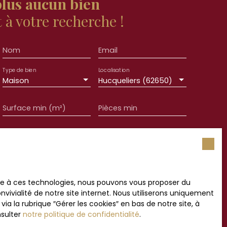
lus aucun bien
à votre recherche !
Nom
Email
Type de bien
Localisation
Maison
Hucqueliers (62650)
Surface min (m²)
Pièces min
ement de mes données personnelles conformément
souhaitez pas faire l'objet de prospection
e téléphonique, vous pouvez vous inscrire
 liste d'opposition au démarchage téléphonique,
L223-1 du code de la consommation, sur le site
ace à ces technologies, nous pouvons vous proposer du
.gouv.fr ou par courrier adressé à :
vivialité de notre site internet. Nous utiliserons uniquement
 la rubrique ″Gérer les cookies″ en bas de notre site, à
rvice Bloctel, CS 61311, 41013 BLOIS CEDEX.
nsulter
notre politique de confidentialité
.