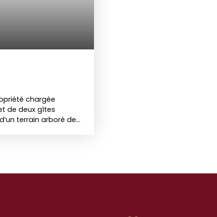
propriété chargée
et de deux gîtes
d’un terrain arboré de
uge, cet ensemble
modités offre de
 ce soit pour un projet
pale fait 265 m2 et
 vie spacieux et
rrelages, moulures…. ),
us pouvez encore
aines pièces inusitées.
et disposent chacun de 3