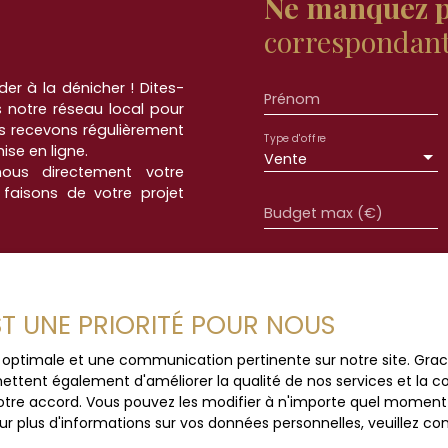
Ne manquez p
 👉 Toutes les toitures
anneaux solaires. À
correspondant 
 Quint Immobilier 03 21
ite internet
er à la dénicher ! Dites-
Prénom
 notre réseau local pour
s recevons régulièrement
Type d'offre
se en ligne.
Vente
nous directement votre
 faisons de votre projet
Budget max (€)
J'accepte le trait
au RGPD. Si vous ne 
commerciale par voi
EST UNE PRIORITÉ POUR NOUS
gratuitement sur la
prévu par l'article 
ce optimale et une communication pertinente sur notre site. Gr
Internet www.bloctel
ettent également d'améliorer la qualité de nos services et la con
tre accord. Vous pouvez les modifier à n'importe quel moment via
Société Worldline, Se
r plus d'informations sur vos données personnelles, veuillez co