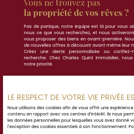
Vous ne trouvez pas
chambres et peuvent accueillir 6 à 8 personnes.
ont été refaites, et les gîtes sont coiffés de p
la propriété de vos rêves ?
découvrir sans tarder avec votre agence Charles
90 35 35 Retrouvez toutes nos offres sur notre s
Pas de panique, notre équipe est là pour vous aid
nous ce que vous recherchez, et nous activerons
vous proposer des biens en avant-première. Nou
de nouvelles offres à découvrir avant même leur mi
Créez une alerte personnalisée ou confiez-
recherche. Chez Charles Quint Immobilier, nous
notre priorité.
LE RESPECT DE VOTRE VIE PRIVÉE 
Nous utilisons des cookies afin de vous offrir une expérien
contenu en rapport avec vos centres d'intérêt. Ils nous perm
les données personnelles pour lesquelles vous avez donné vo
l'exception des cookies essentiels à son fonctionnement. Pou