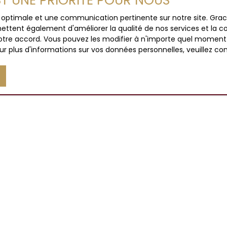
EST UNE PRIORITÉ POUR NOUS
ce optimale et une communication pertinente sur notre site. Gr
ettent également d'améliorer la qualité de nos services et la con
tre accord. Vous pouvez les modifier à n'importe quel moment via
r plus d'informations sur vos données personnelles, veuillez co
JE SUIS PROPRIÉTAIRE
Estimez votre bien
Vendre avec nous
Espace vendeur
Gestion locative
Nous contacter