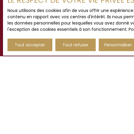
LE RESPECT DE VOTRE VIE PRIVÉE 
Nous utilisons des cookies afin de vous offrir une expérien
contenu en rapport avec vos centres d'intérêt. Ils nous perm
les données personnelles pour lesquelles vous avez donné vo
l'exception des cookies essentiels à son fonctionnement. Pou
Tout accepter
Tout refuser
Personnaliser
JE RECHERCHE UN BIEN
Vente maison Hesdin (62140)
Vente maison Étaples (62630)
Vente maison Beaurainville (62990)
Vente appartement Le Touquet-Paris-Plage
(62520)