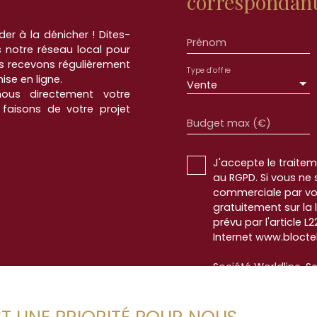
correspondant 
er à la dénicher ! Dites-
Prénom
 notre réseau local pour
s recevons régulièrement
Type d'offre
se en ligne.
Vente
nous directement votre
 faisons de votre projet
Budget max (€)
J'accepte le trait
au RGPD. Si vous ne 
commerciale par voi
gratuitement sur la
prévu par l'article 
Internet www.bloctel
Société Worldline, Se
Pour en savoir plus 
veuillez consulter n