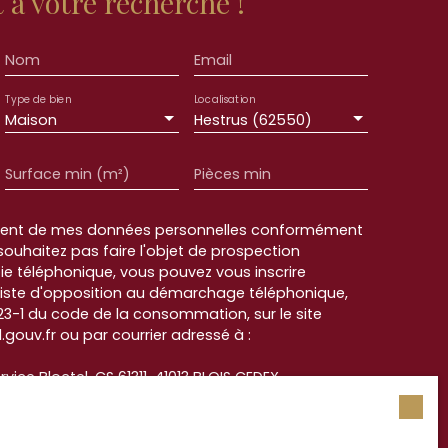
à votre recherche !
Nom
Email
Type de bien
Localisation
Maison
Hestrus (62550)
Surface min (m²)
Pièces min
ement de mes données personnelles conformément
souhaitez pas faire l'objet de prospection
e téléphonique, vous pouvez vous inscrire
 liste d'opposition au démarchage téléphonique,
L223-1 du code de la consommation, sur le site
.gouv.fr ou par courrier adressé à :
rvice Bloctel, CS 61311, 41013 BLOIS CEDEX.
sur le traitement de vos données personnelles,
otre
politique de confidentialité
.