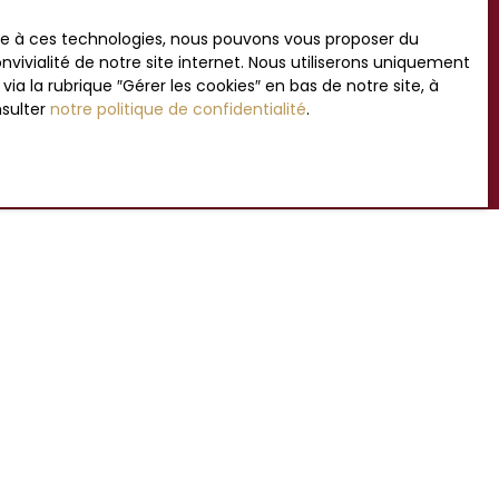
ace à ces technologies, nous pouvons vous proposer du
vivialité de notre site internet. Nous utiliserons uniquement
 la rubrique ″Gérer les cookies″ en bas de notre site, à
Recevoir des annonces
nsulter
notre politique de confidentialité
.
INFORMATIONS
Immobilier au Touquet
Nos honoraires
Mentions légales
Politique de confidentialité
Plan du site