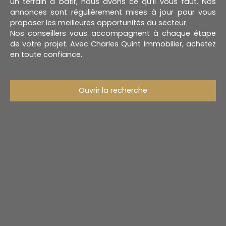
un terrain à bâtir, nous avons ce qu’il vous faut. Nos
annonces sont régulièrement mises à jour pour vous
proposer les meilleures opportunités du secteur.
Nos conseillers vous accompagnent à chaque étape
de votre projet. Avec Charles Quint Immobilier, achetez
en toute confiance.
Ouvrir la recherche
Type d'offre
Vente
Type de bien
Maison
Localisation
Grigny (62140)
Budget max (€)