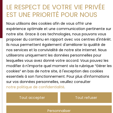
LE RESPECT DE VOTRE VIE PRIVÉE
Recevoir des annonces
EST UNE PRIORITÉ POUR NOUS
Nous utilisons des cookies afin de vous offrir une
expérience optimale et une communication pertinente sur
notre site. Grace à ces technologies, nous pouvons vous
proposer du contenu en rapport avec vos centres d'intérêt.
Ils nous permettent également d'améliorer la qualité de
nos services et la convivialité de notre site internet. Nous
utiliserons uniquement les données personnelles pour
JE RECHERCHE UN BIEN
lesquelles vous avez donné votre accord. Vous pouvez les
modifier à n'importe quel moment via la rubrique ″Gérer les
Vente maison Hesdin (62140)
cookies″ en bas de notre site, à l'exception des cookies
essentiels à son fonctionnement. Pour plus d'informations
Vente maison Étaples (62630)
sur vos données personnelles, veuillez consulter
Vente maison Beaurainville (62990)
notre politique de confidentialité
.
Vente appartement Le Touquet-Paris-Plage (62520)
Tout accepter
Tout refuser
Vente maison Montreuil (62170)
Vente terrain Ergny (62650)
Personnaliser