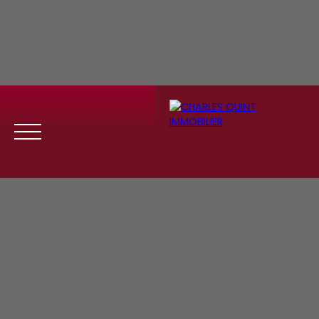
Menu
Se
Estim
Recrute
connect
ation
ment
er