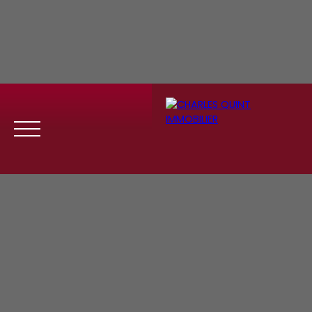
Menu
Se
Estim
Recrute
connect
ation
ment
er