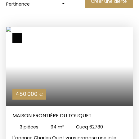
Créer une alerte
Pertinence
450 000
€
MAISON FRONTIÈRE DU TOUQUET
3
pièces
94
m²
Cucq 62780
L'agence Charles Quint vous propose une jolie