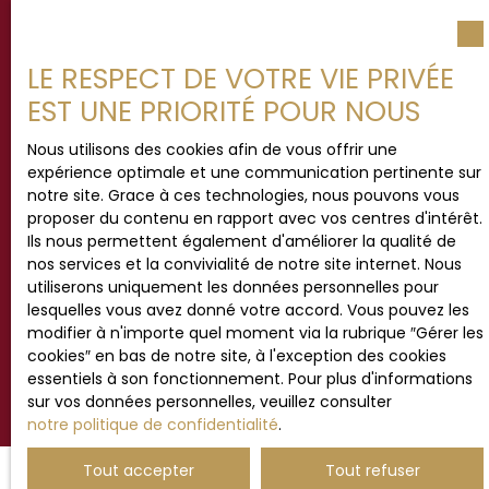
au démarchage téléphonique, prévu par l'article
L223-1 du code de la consommation, sur le site
Internet www.bloctel.gouv.fr ou par courrier
LE RESPECT DE VOTRE VIE PRIVÉE
adressé à :
EST UNE PRIORITÉ POUR NOUS
Société Worldline, Service Bloctel, CS 61311, 41013
BLOIS CEDEX.
Nous utilisons des cookies afin de vous offrir une
expérience optimale et une communication pertinente sur
Pour en savoir plus sur le traitement de vos
notre site. Grace à ces technologies, nous pouvons vous
données personnelles, veuillez consulter notre
proposer du contenu en rapport avec vos centres d'intérêt.
politique de confidentialité
.
Ils nous permettent également d'améliorer la qualité de
nos services et la convivialité de notre site internet. Nous
utiliserons uniquement les données personnelles pour
lesquelles vous avez donné votre accord. Vous pouvez les
Recevoir des annonces
modifier à n'importe quel moment via la rubrique ″Gérer les
cookies″ en bas de notre site, à l'exception des cookies
essentiels à son fonctionnement. Pour plus d'informations
sur vos données personnelles, veuillez consulter
notre politique de confidentialité
.
Tout accepter
Tout refuser