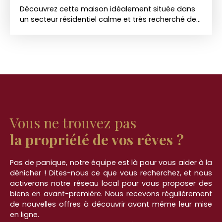
Découvrez cette maison idéalement située dans
un secteur résidentiel calme et très recherché de
Cucq. Édifiée sur une parcelle de 480 m², elle offre
un cadre de vie paisible à seulement quelques
minutes du Touquet-Paris-Plage. Au rez-de-
chaussée : Une vaste pièce de vie baignée de
lumière pour vos moments de convivialité. Une
cuisine fonctionnelle, un espace bureau (idéal
pour le télétravail), une buanderie pratique et une
salle d'eau. À l'étage : L'espace nuit se compose
de 3 belles chambres accueillantes. Les points
Vous ne trouvez pas
forts : Un emplacement privilégié, proximité et des
plages de la Côte d'Opale. À visiter sans tarder !
la propriété de vos rêves ?
Pas de panique, notre équipe est là pour vous aider à la
dénicher ! Dites-nous ce que vous recherchez, et nous
activerons notre réseau local pour vous proposer des
biens en avant-première. Nous recevons régulièrement
de nouvelles offres à découvrir avant même leur mise
en ligne.