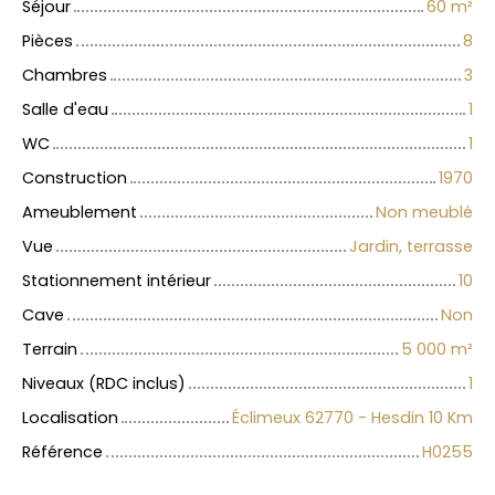
Séjour
60
m²
Pièces
8
Chambres
3
Salle d'eau
1
WC
1
Construction
1970
Ameublement
Non meublé
Vue
Jardin, terrasse
Stationnement intérieur
10
Cave
Non
Terrain
5 000
m²
Niveaux (RDC inclus)
1
Localisation
Éclimeux 62770 - Hesdin 10 Km
Référence
H0255