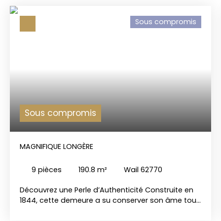
Sous compromis
Sous compromis
MAGNIFIQUE LONGÈRE
9
pièces
190.8
m²
Wail 62770
Découvrez une Perle d’Authenticité Construite en
1844, cette demeure a su conserver son âme tout
en s’adaptant aux exigences du XXIe siècle. Avec
ses 190. 80 m² de surface habitable, elle est