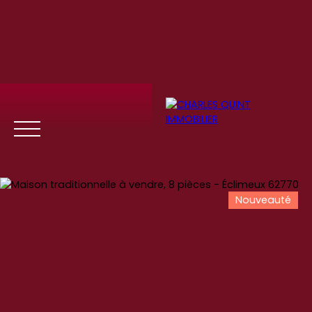
Nouveauté
Menu
Se
Estim
Recrute
connect
ation
ment
er