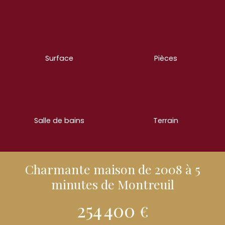
Surface
Pièces
110
m²
5
Salle de bains
Terrain
1
845
m²
Charmante maison de 2008 à 5
minutes de Montreuil
254 400
€