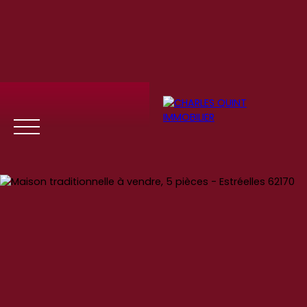
Menu
Se
Estim
Recrute
connect
ation
ment
er