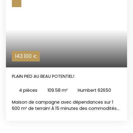
143 100
€
PLAIN PIED AU BEAU POTENTIEL!
4
pièces
109.58
m²
Humbert 62650
Maison de campagne avec dépendances sur 1
600 m² de terrain! À 15 minutes des commodités
de Montreuil et d'Hucqueliers, découvrez cette
maison individuelle de plain-pied offrant une
réelle opportunité de valorisation. Isolée du