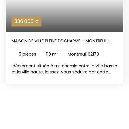
336 000
€
MAISON DE VILLE PLEINE DE CHARME – MONTREUIL-
SUR-MER
5
pièces
110
m²
Montreuil 62170
Idéalement située à mi-chemin entre la ville basse
et la ville haute, laissez-vous séduire par cette
superbe maison de ville parfaitement entretenue.
Alliant le cachet de l'ancien et le confort moderne,
elle se distingue par ses belles hauteurs sous
plafond et sa luminosité remarquable. Au rez-de-
chaussée : Dès l'entrée, vous découvrirez un séjour
spacieux et traversant. Ses grandes fenêtres en
façade à l'arrière baignent la pièce de lumière
tout au long de la journée. A l'arrière, un extérieur
exposé plein sud, idéal pour les beaux jours. Une