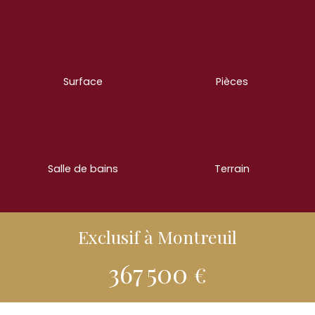
Surface
Pièces
87.91
m²
5
Salle de bains
Terrain
1
82
m²
Exclusif à Montreuil
367 500
€