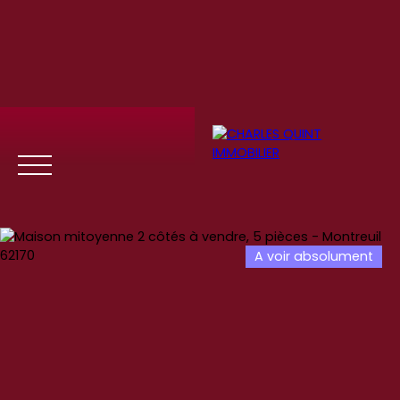
A voir absolument
Menu
Se
Estim
Recrute
connect
ation
ment
er