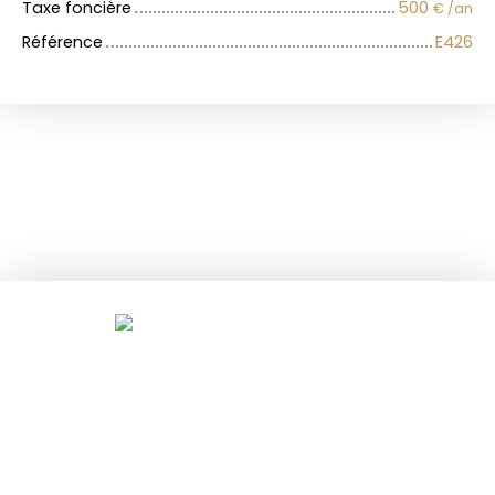
Taxe foncière
500
€ /an
Référence
E426