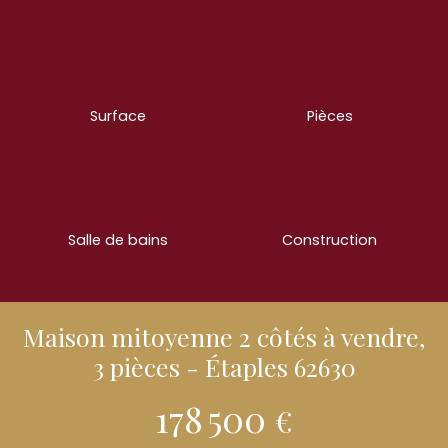
Surface
Pièces
79
m²
3
Salle de bains
Construction
1
1908
Maison mitoyenne 2 côtés à vendre,
3 pièces - Étaples 62630
178 500
€