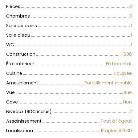
Pièces
3
Chambres
3
Salle de bains
1
Salle d'eau
1
WC
1
Construction
1908
État intérieur
En bon état
Cuisine
Equipée
Ameublement
Partiellement meublé
Vue
Rue
Cave
Non
Niveaux (RDC inclus)
2
Assainissement
Tout à l'égout
Localisation
Étaples 62630