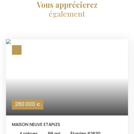
Vous apprécierez
également
280 000
€
MAISON NEUVE ETAPLES
4
pièces
99
m²
Étaples 62630