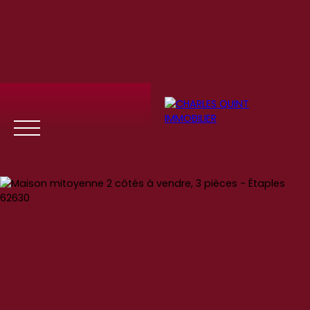
Menu
Se
Estim
Recrute
connect
ation
ment
er