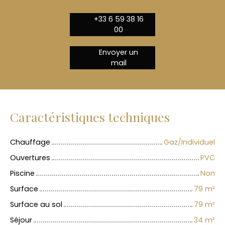
+33 6 59 38 16
00
Envoyer un
mail
Caractéristiques techniques
Chauffage
Gaz/Individuel
Ouvertures
PVC
Piscine
Non
Surface
79
m²
Surface au sol
79
m²
Séjour
34
m²