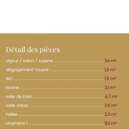
Détail des pièces
séjour / salon / cuisine
34 m²
dégagement couloir
1,9 m²
WC
1,5 m²
laverie
3,1 m²
salle de bain
4,7 m²
salle d’eau
3,6 m²
Pallier
2,3 m²
chambre 1
11,3 m²