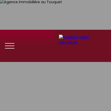
Menu
Se
Estim
Recrute
connect
ation
ment
er