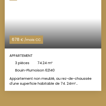
678
€ /mois CC
APPARTEMENT
3
pièces
74.24
m²
Bouin-Plumoison 62140
Appartement non meublé, au rez-de-chaussée
d'une superficie habitable de 74. 24m²
comprenant : une entrée sur séjour/cuisine, deux
chambres, une salle d'eau, un WC indépendant et
un jardin. L'appartement dispose également d'un
emplacement de parking. CHARLES QUINT