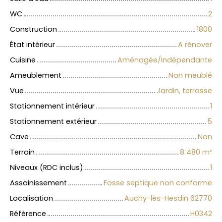
WC
2
Construction
1800
État intérieur
A rénover
Cuisine
Aménagée/Indépendante
Ameublement
Non meublé
Vue
Jardin, terrasse
Stationnement intérieur
1
Stationnement extérieur
5
Cave
Non
Terrain
8 480
m²
Niveaux (RDC inclus)
1
Assainissement
Fosse septique non conforme
Localisation
Auchy-lès-Hesdin 62770
Référence
H0342