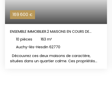
169 600
€
ENSEMBLE IMMOBILIER.2 MAISONS EN COURS DE
LOCATION - IDÉALES INVESTISSEURS
10
pièces
163
m²
Auchy-lès-Hesdin 62770
Découvrez ces deux maisons de caractère,
situées dans un quartier calme. Ces propriétés
sont actuellement en cours de location et
représentent une opportunité idéale pour un
investisseur à la recherche d'un revenu locatif
stable. Elles sont en très bon état, bien
entretenues et ne nécessitent aucun travaux.
Maison 1 – 54,67 m² : Cuisine ouverte sur séjour,
créant un espace de vie chaleureux2 chambres à
l’étageSalle de bain fonctionnellePalierJardin
privatifChauffage électriqueLoyers perçus : 570€