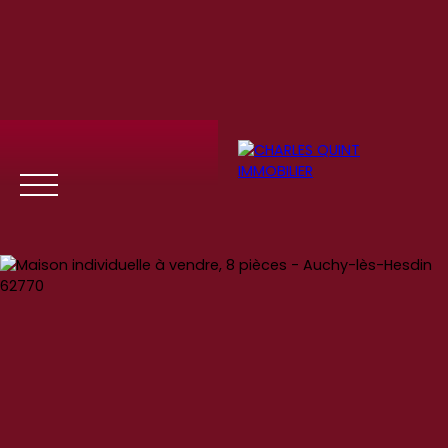
Menu
Se
Estim
Recrute
connect
ation
ment
er