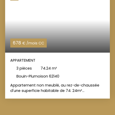
678
€ /mois CC
APPARTEMENT
3
pièces
74.24
m²
Bouin-Plumoison 62140
Appartement non meublé, au rez-de-chaussée
d'une superficie habitable de 74. 24m²
comprenant : une entrée sur séjour/cuisine, deux
chambres, une salle d'eau, un WC indépendant et
un jardin. L'appartement dispose également d'un
emplacement de parking. CHARLES QUINT