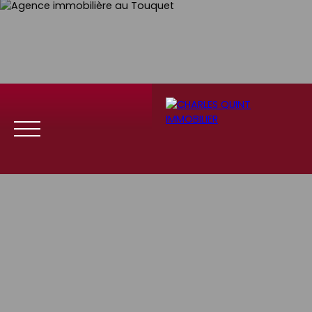
Menu
Se
Estim
Recrute
connect
ation
ment
er