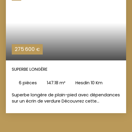
275 600
€
SUPERBE LONGÈRE
6
pièces
147.18
m²
Hesdin 10 Km
Superbe longère de plain-pied avec dépendances
sur un écrin de verdure Découvrez cette
charmante Longère de 147 m², idéalement
implantée sur un magnifique terrain arboré de 2
860 m², offrant un cadre de vie paisible et
verdoyant. Entièrement de plain-pied, elle propose