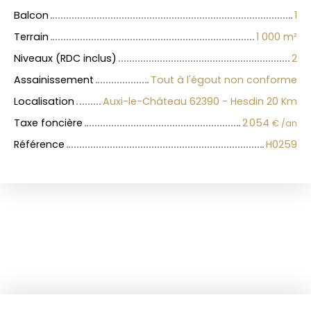
Balcon
1
Terrain
1 000
m²
Niveaux (RDC inclus)
2
Assainissement
Tout à l'égout non conforme
Localisation
Auxi-le-Château 62390 - Hesdin 20 Km
Taxe foncière
2 054
€ /an
Référence
H0259