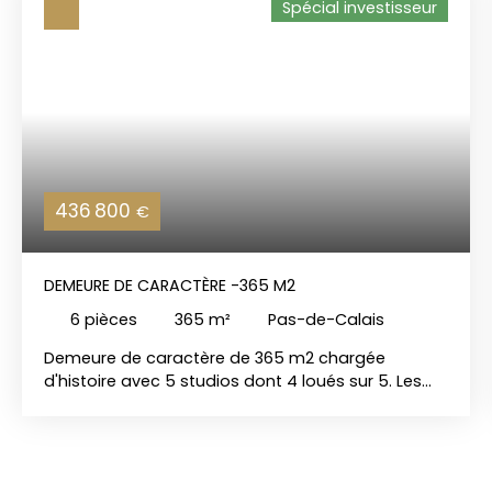
Spécial investisseur
436 800
€
DEMEURE DE CARACTÈRE -365 M2
6
pièces
365
m²
Pas-de-Calais
Demeure de caractère de 365 m2 chargée
d'histoire avec 5 studios dont 4 loués sur 5. Les
atouts :Demeure historique au charme
authentique de 365 m2 habitables, salle voûtée
du XIII ème siècle,Deux tours et accès aux
souterrains, jardin arboré, terrasse surplombant le