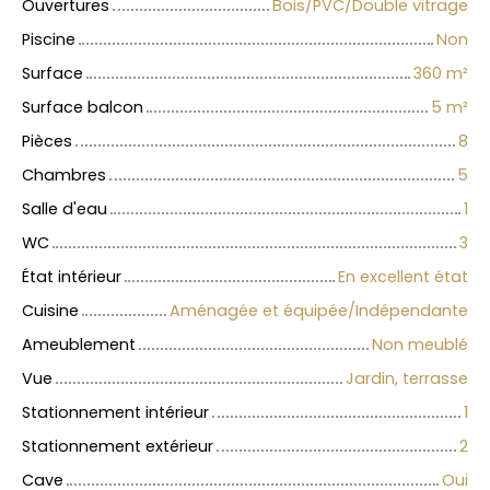
Ouvertures
Bois/PVC/Double vitrage
Piscine
Non
Surface
360
m²
Surface balcon
5
m²
Pièces
8
Chambres
5
Salle d'eau
1
WC
3
État intérieur
En excellent état
Cuisine
Aménagée et équipée/Indépendante
Ameublement
Non meublé
Vue
Jardin, terrasse
Stationnement intérieur
1
Stationnement extérieur
2
Cave
Oui