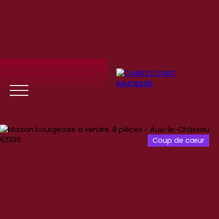
Coup de cœur
Menu
Se
Estim
Recrute
connect
ation
ment
er