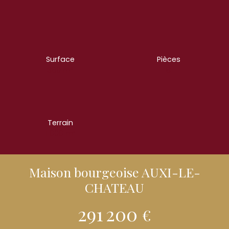
Surface
Pièces
360
m²
8
Terrain
1 000
m²
Maison bourgeoise AUXI-LE-
CHATEAU
291 200
€