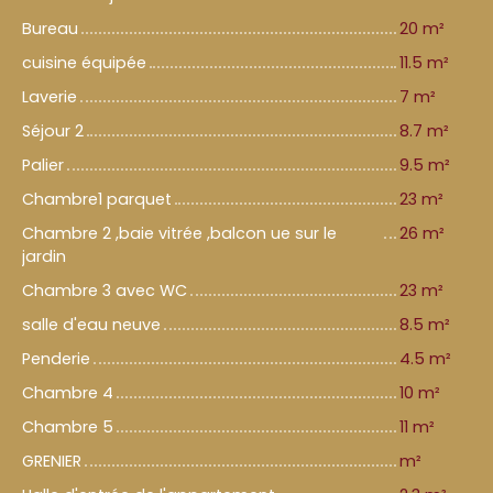
Bureau
20 m²
cuisine équipée
11.5 m²
Laverie
7 m²
Séjour 2
8.7 m²
Palier
9.5 m²
Chambre1 parquet
23 m²
Chambre 2 ,baie vitrée ,balcon ue sur le
26 m²
jardin
Chambre 3 avec WC
23 m²
salle d'eau neuve
8.5 m²
Penderie
4.5 m²
Chambre 4
10 m²
Chambre 5
11 m²
GRENIER
m²