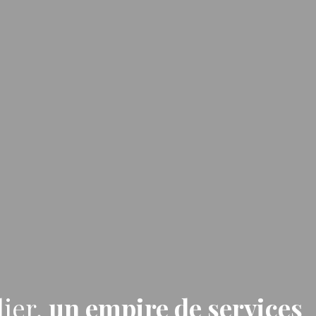
ier,
un empire de services