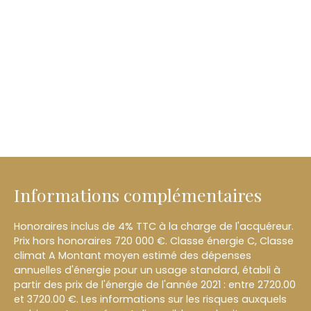
Informations complémentaires
Honoraires inclus de 4% TTC à la charge de l'acquéreur.
Prix hors honoraires 720 000 €. Classe énergie C, Classe
climat A Montant moyen estimé des dépenses
annuelles d'énergie pour un usage standard, établi à
partir des prix de l'énergie de l'année 2021 : entre 2720.00
et 3720.00 €. Les informations sur les risques auxquels