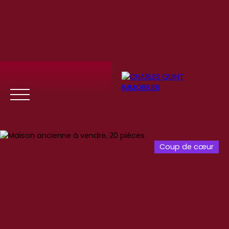
Coup de cœur
Menu
Se
Estim
Recrute
connect
ation
ment
er