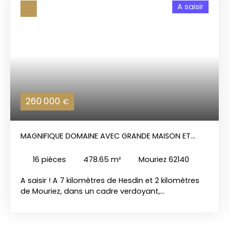
A saisir
260 000
€
MAGNIFIQUE DOMAINE AVEC GRANDE MAISON ET
DÉPENDANCES
16
pièces
478.65
m²
Mouriez 62140
A saisir ! A 7 kilomètres de Hesdin et 2 kilomètres
de Mouriez, dans un cadre verdoyant,
parfaitement au calme, ce domaine vous tend les
bras ! L’impressionnante maison principale ne
vous laissera pas indifférent, tant par son style