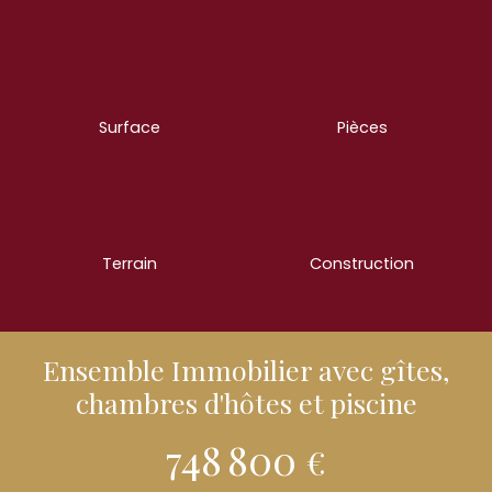
Surface
Pièces
388
m²
20
Terrain
Construction
7 831
m²
1900
Ensemble Immobilier avec gîtes,
chambres d'hôtes et piscine
748 800
€