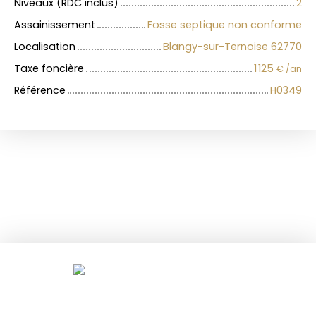
Niveaux (RDC inclus)
2
Assainissement
Fosse septique non conforme
Localisation
Blangy-sur-Ternoise 62770
Taxe foncière
1 125
€ /an
Référence
H0349