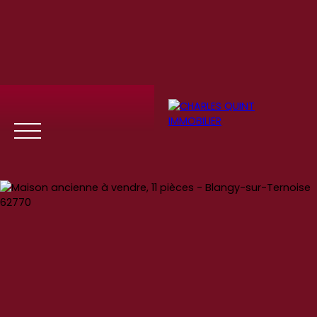
Menu
Se
Estim
Recrute
connect
ation
ment
er