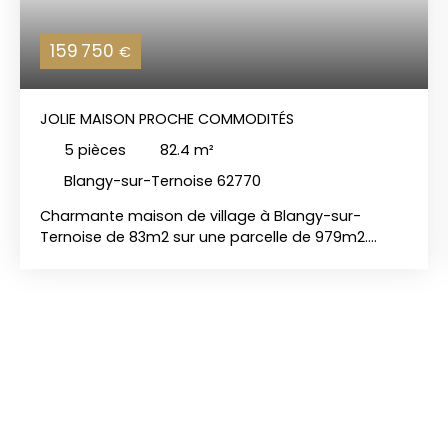
159 750
€
JOLIE MAISON PROCHE COMMODITÉS
5
pièces
82.4
m²
Blangy-sur-Ternoise 62770
Charmante maison de village à Blangy-sur-
Ternoise de 83m2 sur une parcelle de 979m2.
Idéalement située entre Hesdin, Fruges et Saint-
Pol-sur-Ternoise Laissez-vous séduire par cette
ravissante maison au cœur d’un village
dynamique, offrant à la fois charme et confort
moderne. Rez-de-chaussée :Une grande pièce de
vie lumineuse, parfaite pour vos moments en
famille ou entre amis. Une belle cuisine
entièrement équipée, avec une vue imprenable
sur le jardin. Deux chambres, permettant une vie
de plain-pied confortable. Une grande salle d'eau