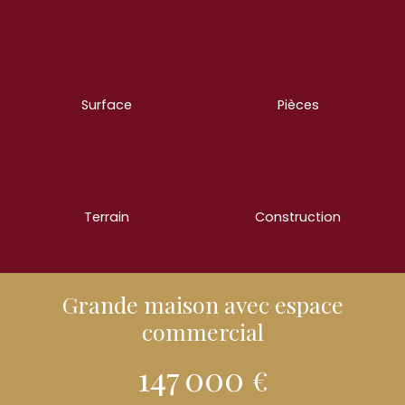
Surface
Pièces
230
m²
11
Terrain
Construction
2 440
m²
1905
Grande maison avec espace
commercial
147 000
€