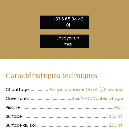
+33 6 65 34 42
01
Envoyer un
mail
Caractéristiques techniques
Chauffage
Pompe à chaleur (Air/Air)/Individuel
Ouvertures
Bois/PVC/Double vitrage
Piscine
Non
Surface
230
m²
Surface au sol
230
m²