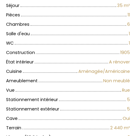
Séjour
35
m²
Pièces
11
Chambres
6
Salle d'eau
1
WC
1
Construction
1905
État intérieur
A rénover
Cuisine
Aménagée/Américaine
Ameublement
Non meublé
Vue
Rue
Stationnement intérieur
5
Stationnement extérieur
5
Cave
Oui
Terrain
2 440
m²