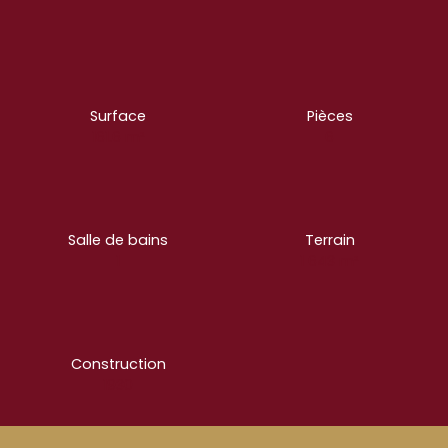
Surface
Pièces
161.6
m²
6
Salle de bains
Terrain
1
1 643
m²
Construction
1930