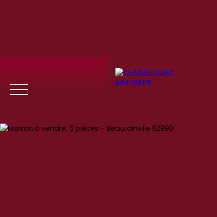
Menu
Se
Estim
Recrute
connect
ation
ment
er