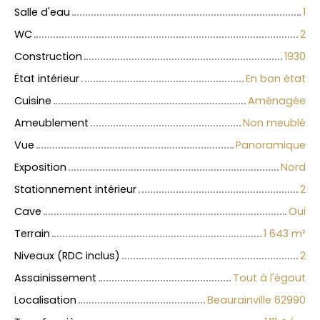
Salle d'eau
1
WC
2
Construction
1930
État intérieur
En bon état
Cuisine
Aménagée
Ameublement
Non meublé
Vue
Panoramique
Exposition
Nord
Stationnement intérieur
2
Cave
Oui
Terrain
1 643
m²
Niveaux (RDC inclus)
2
Assainissement
Tout à l'égout
Localisation
Beaurainville 62990