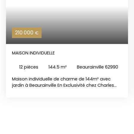
210 000
€
MAISON INDIVIDUELLE
12
pièces
144.5
m²
Beaurainville 62990
Maison individuelle de charme de 144m² avec
jardin à Beaurainville En Exclusivité chez Charles
Quint ImmobilierA Beaurainville, de Plain Pied, jolie
maison individuelle de 144m², baignée de lumière
naturelle grâce à ses grandes ouvertures en PVC
double vitrage. Sur un parcelle d'environ 800m².
Cette maison vous offre un vaste hall d'entrée,
possibilité d'y faire un bureau. Une cuisine de
25m², véritable espace de convivialité ; un