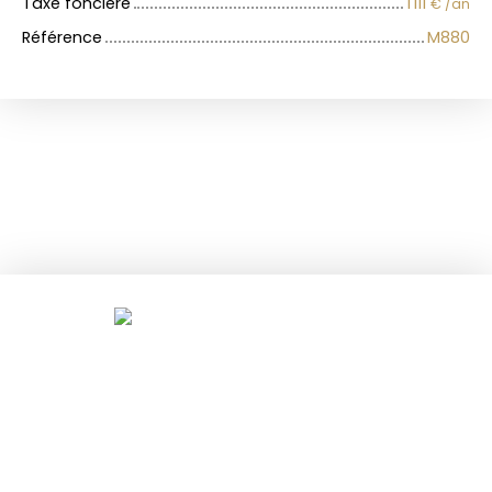
Taxe foncière
1 111
€ /an
Référence
M880