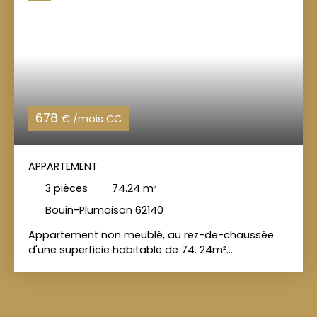
678
€ /mois CC
APPARTEMENT
3
pièces
74.24
m²
Bouin-Plumoison 62140
Appartement non meublé, au rez-de-chaussée
d'une superficie habitable de 74. 24m²
comprenant : une entrée sur séjour/cuisine, deux
chambres, une salle d'eau, un WC indépendant et
un jardin. L'appartement dispose également d'un
emplacement de parking. CHARLES QUINT