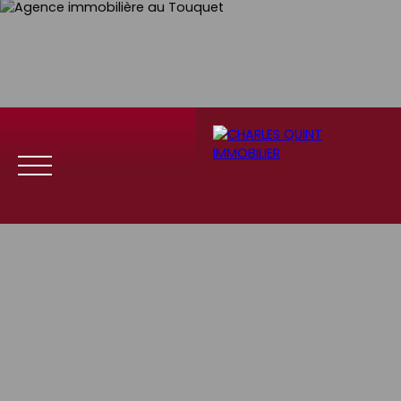
Menu
Se
Estim
Recrute
connect
ation
ment
er