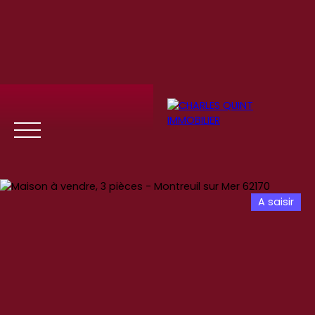
A saisir
Menu
Se
Estim
Recrute
connect
ation
ment
er