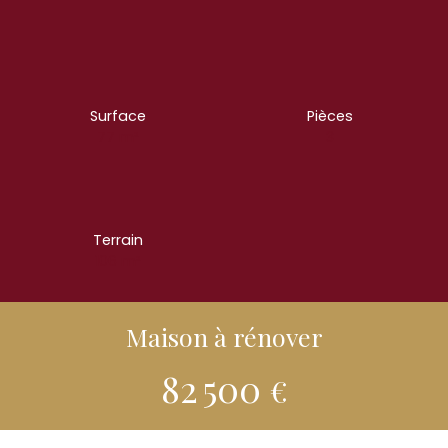
Surface
Pièces
77
m²
3
Terrain
106
m²
Maison à rénover
82 500
€