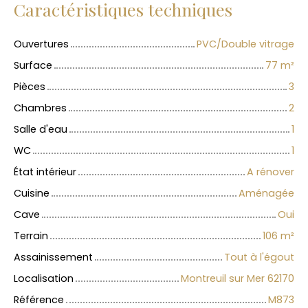
Caractéristiques techniques
Ouvertures
PVC/Double vitrage
Surface
77
m²
Pièces
3
Chambres
2
Salle d'eau
1
WC
1
État intérieur
A rénover
Cuisine
Aménagée
Cave
Oui
Terrain
106
m²
Assainissement
Tout à l'égout
Localisation
Montreuil sur Mer 62170
Référence
M873