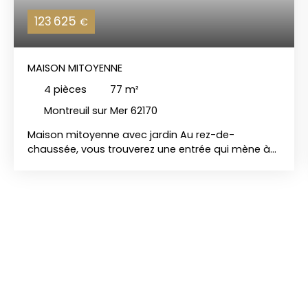
123 625
€
MAISON MITOYENNE
4
pièces
77
m²
Montreuil sur Mer 62170
Maison mitoyenne avec jardin Au rez-de-
chaussée, vous trouverez une entrée qui mène à
un séjour lumineux et à une cuisine. Ce niveau
dispose également d'une salle d'eau et d'un cellier
pratique. L'étage est composé de trois chambres.
Le point fort de cette maison est son grenier
aménageable, qui vous offre la possibilité
d'étendre la surface habitable de 77 m² pour
répondre à tous vos besoins. De plus, les fenêtres
à double vitrage avec volets roulants sont déjà en
place. Ne manquez pas cette occasion! Située en
ville basse, cette maison n'a pas subi
d'inondations! Contactez-nous au 03 21 90 35 35