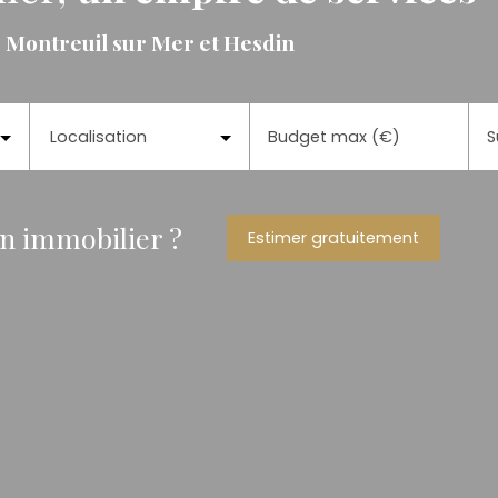
, Montreuil sur Mer et Hesdin
Localisation
Budget max (€)
S
en immobilier ?
Estimer gratuitement