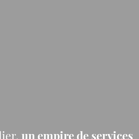
ier,
un empire de services