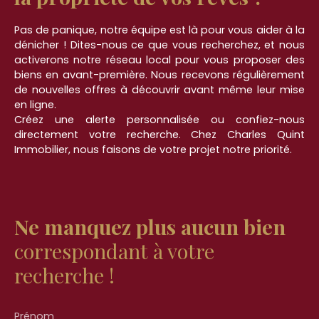
Appartement 1 – 89,65 m² Hall d’entrée, cuisine,
séjour lumineuxSalle de bain, WC séparé2
Pas de panique, notre équipe est là pour vous aider à la
chambresCave privée2. Appartement 2 – 71,75 m²
dénicher ! Dites-nous ce que vous recherchez, et nous
Cuisine, séjourSalle de bain, WC2 chambresCave
activerons notre réseau local pour vous proposer des
privée3. Appartement 3 – 74,44 m² Cuisine,
biens en avant-première. Nous recevons régulièrement
séjourSalle de bain, WC2 chambres4.
de nouvelles offres à découvrir avant même leur mise
Appartement 4 – 82,21 m² Hall d’entrée, cuisine,
en ligne.
séjourSalle de bain, WC2 chambres5.
Créez une alerte personnalisée ou confiez-nous
Appartement 5 – 65,28 m² Hall d’entrée, cuisine,
directement votre recherche. Chez Charles Quint
séjourSalle de bain2 chambres6. Appartement 6 –
Immobilier, nous faisons de votre projet notre priorité.
59 m² Hall d’entrée, cuisine, séjourSalle de bain,
WC2 chambresInvestissement Clé en Main Cet
immeuble est idéal pour : Investisseurs souhaitant
une rente locative immédiateMarchands de biens
à la recherche de lots rentablesPromoteurs
Ne manquez plus aucun bien
envisageant une revalorisation future. Immeuble à
vendre pour la somme de 451 500€. Le prix net
correspondant à votre
est de 430 000 €. Honoraires à la charge de
recherche !
l'acquéreur : 5% du prix du bien soit 21 500€ de
frais d'agence. Votre agence immobilière CHARLES
QUINT IMMOBILIER HESDIN vous invite à découvrir
Prénom
toutes les originalités de cette maison en vente