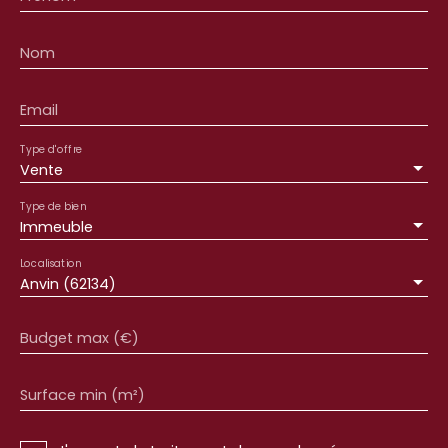
en prenant rendez-vous au 03. 75. 00. 15. 15.
Nom
Email
Type d'offre
Vente
Type de bien
Immeuble
Localisation
Anvin (62134)
Budget max (€)
Surface min (m²)