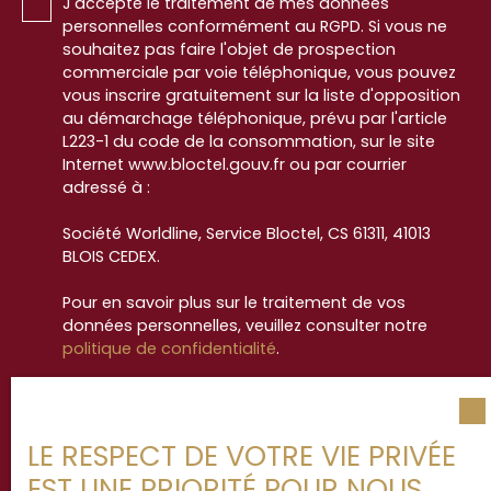
J'accepte le traitement de mes données
personnelles conformément au RGPD. Si vous ne
souhaitez pas faire l'objet de prospection
commerciale par voie téléphonique, vous pouvez
vous inscrire gratuitement sur la liste d'opposition
au démarchage téléphonique, prévu par l'article
L223-1 du code de la consommation, sur le site
Internet www.bloctel.gouv.fr ou par courrier
adressé à :
Société Worldline, Service Bloctel, CS 61311, 41013
BLOIS CEDEX.
Pour en savoir plus sur le traitement de vos
données personnelles, veuillez consulter notre
politique de confidentialité
.
Recevoir des annonces
LE RESPECT DE VOTRE VIE PRIVÉE
EST UNE PRIORITÉ POUR NOUS