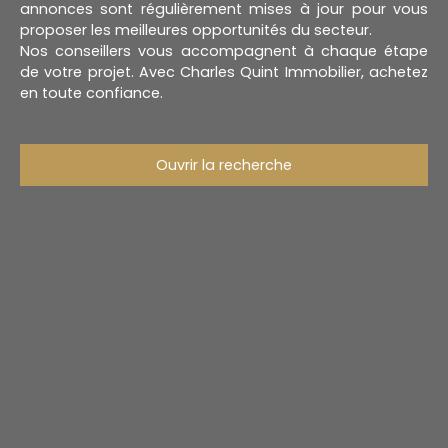
annonces sont régulièrement mises à jour pour vous
proposer les meilleures opportunités du secteur.
Nos conseillers vous accompagnent à chaque étape
de votre projet. Avec Charles Quint Immobilier, achetez
en toute confiance.
Ouvrir la recherche
Type d'offre
Vente
Type de bien
Immeuble
Localisation
Anvin (62134)
Budget max (€)