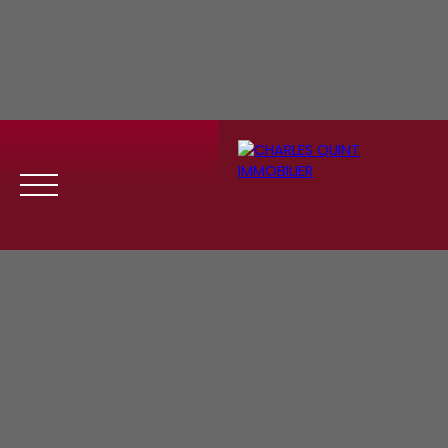
Menu
Se
Estim
Recrute
connect
ation
ment
er