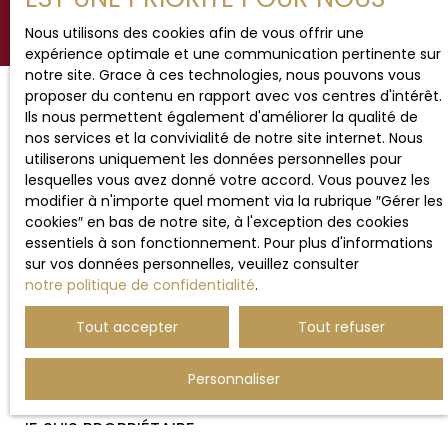
Nous utilisons des cookies afin de vous offrir une
expérience optimale et une communication pertinente sur
notre site. Grace à ces technologies, nous pouvons vous
proposer du contenu en rapport avec vos centres d'intérêt.
Ils nous permettent également d'améliorer la qualité de
JE RECHERCHE UN BIEN
nos services et la convivialité de notre site internet. Nous
utiliserons uniquement les données personnelles pour
lesquelles vous avez donné votre accord. Vous pouvez les
Vente maison Hesdin (62140)
modifier à n'importe quel moment via la rubrique ″Gérer les
Vente maison Étaples (62630)
cookies″ en bas de notre site, à l'exception des cookies
essentiels à son fonctionnement. Pour plus d'informations
Vente maison Beaurainville (62990)
sur vos données personnelles, veuillez consulter
Vente appartement Le Touquet-Paris-Plage (62520)
notre politique de confidentialité
.
Vente maison Montreuil (62170)
Tout accepter
Tout refuser
Vente terrain Ergny (62650)
Personnaliser
JE SUIS PROPRIÉTAIRE