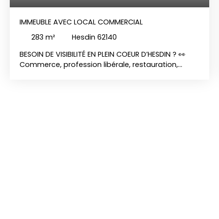
IMMEUBLE AVEC LOCAL COMMERCIAL
283
m²
Hesdin 62140
BESOIN DE VISIBILITÉ EN PLEIN COEUR D’HESDIN ? 👀
Commerce, profession libérale, restauration,
bureau…. Un local commercial vous attend au
cœur même de la ville, passage et visibilité
garantis !De quoi également stocker, habiter,
louer, mais il faudra retrousser vos manches 💪
pour aménager tous ces espaces ! Pas moins de
283 m2 à exploiter, en créant des appartements,
des bureaux…. sur 3 niveaux ! A développer ! Ce
Bien est à vendre pour la somme de 99 000 €. Le
prix net est de 90 000 €. Honoraires à la charge de
l'acquéreur : 10% soit 9 000€ de frais d'agence.
Disponible de suite. Votre agence immobilière
CHARLES QUINT IMMOBILIER HESDIN vous invite à
découvrir toutes les originalités de cette Bien à
vendre en prenant rendez-vous 03. 75. 00. 15. 15.