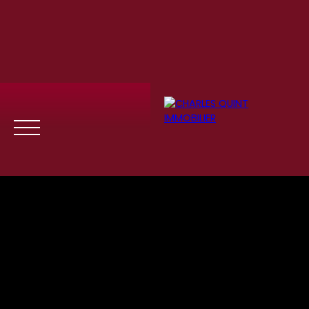
Menu
Se
Estim
Recrute
connect
ation
ment
er