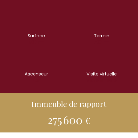
Surface
Terrain
500
m²
790
m²
Ascenseur
Visite virtuelle
Non
Visite virtuelle
Immeuble de rapport
275 600
€