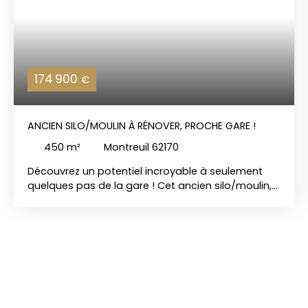
174 900
€
ANCIEN SILO/MOULIN À RÉNOVER, PROCHE GARE !
450
m²
Montreuil 62170
Découvrez un potentiel incroyable à seulement
quelques pas de la gare ! Cet ancien silo/moulin,
doté de volumes magnifiques, n'attend que votre
projet de rénovation pour retrouver une nouvelle
vie. Avec près de 450 m² répartis sur 3 niveaux,
dont deux vastes plateaux de 180 m² chacun aux
1er et 2ème étages, les possibilités
d'aménagement sont quasi illimitées. Imaginez
des lofts spacieux, des appartements uniques,
des bureaux inspirants ou même des espaces de