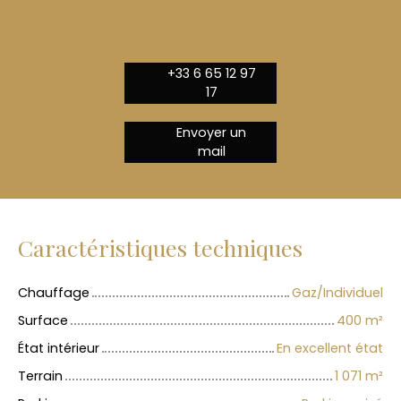
+33 6 65 12 97
17
Envoyer un
mail
Caractéristiques techniques
Chauffage
Gaz/Individuel
Surface
400
m²
État intérieur
En excellent état
Terrain
1 071
m²