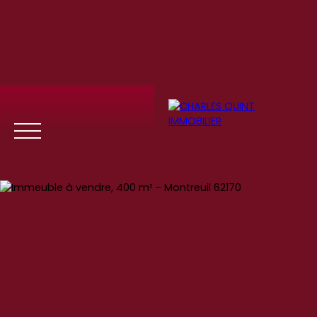
Menu
Se
Estim
Recrute
connect
ation
ment
er