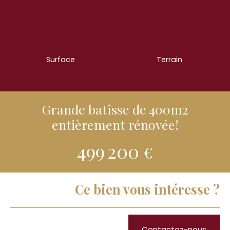
Surface
Terrain
400
m²
1 071
m²
Grande batîsse de 400m2
entièrement rénovée!
499 200
€
Ce bien vous intéresse ?
Contactez-nous