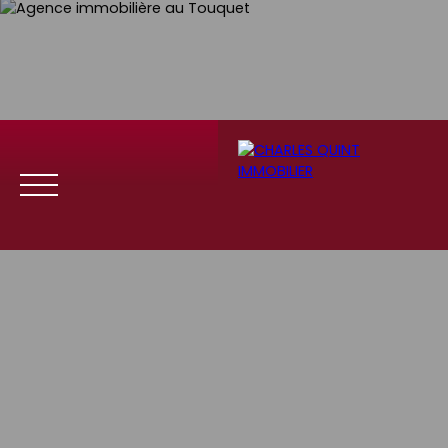
Menu
Se
Estim
Recrute
connect
ation
ment
er