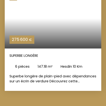
275 600
€
SUPERBE LONGÈRE
6
pièces
147.18
m²
Hesdin 10 Km
Superbe longère de plain-pied avec dépendances
sur un écrin de verdure Découvrez cette
charmante Longère de 147 m², idéalement
implantée sur un magnifique terrain arboré de 2
860 m², offrant un cadre de vie paisible et
verdoyant. Entièrement de plain-pied, elle propose