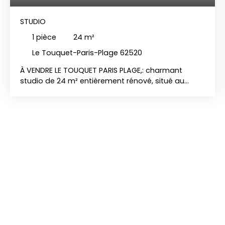
STUDIO
1
pièce
24
m²
Le Touquet-Paris-Plage 62520
À VENDRE LE TOUQUET PARIS PLAGE,: charmant
studio de 24 m² entièrement rénové, situé au
premier étage d’une résidence à quelques pas de
la plage. Cet espace cosy et lumineux offre un
salon-séjour ouvert sur une cuisine aménagée et
équipée, une salle d’eau refaite à neuf, et un
balcon offrant une vue mer latérale. Chauffage
électrique et volets électriques. Inclus également,
une cave. Classe énergétique D. La taxe foncière
est de 978 €. Prix : 265 000 € FAI. Idéal pour un
pied-à-terre ou un investissement locatif avec un
rendement intéressant. Une opportunité à ne pas
manquer ! contacter Charles Quint Immobilier Le
Touquet au 03 21 06 12 50.