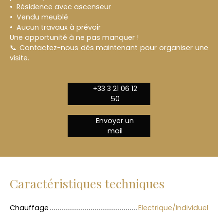
Résidence avec ascenseur
Vendu meublé
Aucun travaux à prévoir
Une opportunité à ne pas manquer !
📞 Contactez-nous dès maintenant pour organiser une
visite.
+33 3 21 06 12
50
Envoyer un
mail
Caractéristiques techniques
Chauffage
Electrique/Individuel