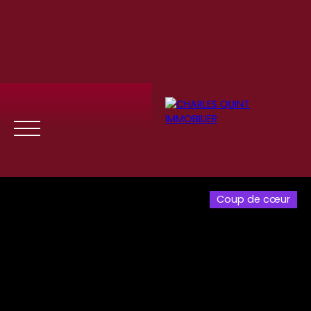
Coup de cœur
Menu
Se
Estim
Recrute
connect
ation
ment
er