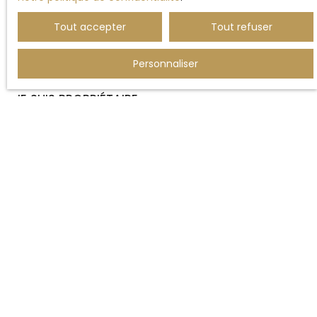
Vente maison Montreuil (62170)
Tout accepter
Tout refuser
Vente terrain Ergny (62650)
Personnaliser
JE SUIS PROPRIÉTAIRE
Estimez votre bien
Vendre avec nous
Espace vendeur
Gestion locative
Nous contacter
INFORMATIONS