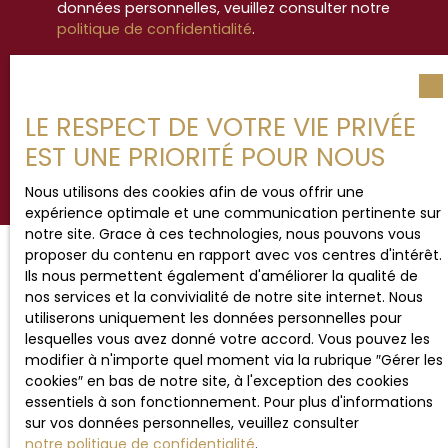
données personnelles, veuillez consulter notre
politique de confidentialité
.
Recevoir des annonces
LE RESPECT DE VOTRE VIE PRIVÉE
EST UNE PRIORITÉ POUR NOUS
Nous utilisons des cookies afin de vous offrir une
expérience optimale et une communication pertinente sur
notre site. Grace à ces technologies, nous pouvons vous
proposer du contenu en rapport avec vos centres d'intérêt.
Ils nous permettent également d'améliorer la qualité de
JE RECHERCHE UN BIEN
nos services et la convivialité de notre site internet. Nous
utiliserons uniquement les données personnelles pour
lesquelles vous avez donné votre accord. Vous pouvez les
Vente maison Hesdin (62140)
modifier à n'importe quel moment via la rubrique ″Gérer les
Vente maison Étaples (62630)
cookies″ en bas de notre site, à l'exception des cookies
essentiels à son fonctionnement. Pour plus d'informations
Vente maison Beaurainville (62990)
sur vos données personnelles, veuillez consulter
Vente appartement Le Touquet-Paris-Plage (62520)
notre politique de confidentialité
.