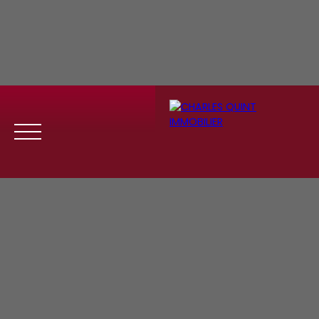
Menu
Se
Estim
Recrute
connect
ation
ment
er