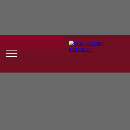
Menu
Se
Estim
Recrute
connect
ation
ment
er