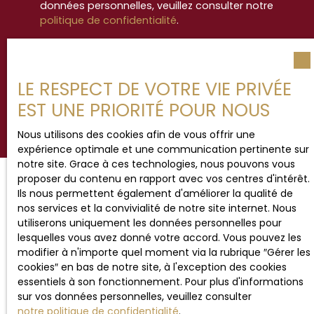
données personnelles, veuillez consulter notre
politique de confidentialité
.
Recevoir des annonces
LE RESPECT DE VOTRE VIE PRIVÉE
EST UNE PRIORITÉ POUR NOUS
Nous utilisons des cookies afin de vous offrir une
expérience optimale et une communication pertinente sur
notre site. Grace à ces technologies, nous pouvons vous
proposer du contenu en rapport avec vos centres d'intérêt.
Ils nous permettent également d'améliorer la qualité de
JE RECHERCHE UN BIEN
nos services et la convivialité de notre site internet. Nous
utiliserons uniquement les données personnelles pour
lesquelles vous avez donné votre accord. Vous pouvez les
Vente maison Hesdin (62140)
modifier à n'importe quel moment via la rubrique ″Gérer les
Vente maison Étaples (62630)
cookies″ en bas de notre site, à l'exception des cookies
essentiels à son fonctionnement. Pour plus d'informations
Vente maison Beaurainville (62990)
sur vos données personnelles, veuillez consulter
Vente appartement Le Touquet-Paris-Plage (62520)
notre politique de confidentialité
.