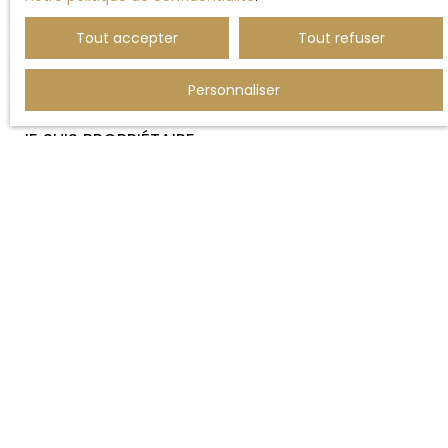
Vente maison Montreuil (62170)
Tout accepter
Tout refuser
Vente terrain Ergny (62650)
Personnaliser
JE SUIS PROPRIÉTAIRE
Estimez votre bien
Vendre avec nous
Espace vendeur
Gestion locative
Nous contacter
INFORMATIONS