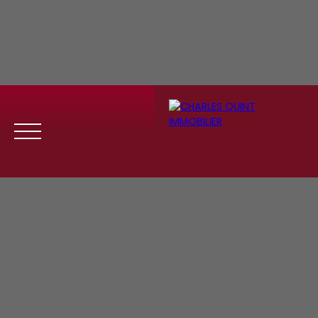
Menu
Se
Estim
Recrute
connect
ation
ment
er