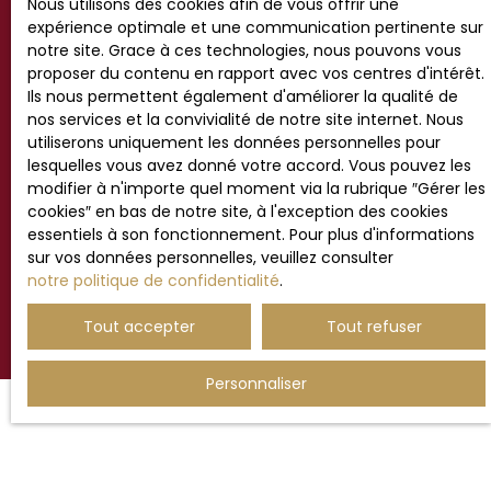
adressé à :
Nous utilisons des cookies afin de vous offrir une
expérience optimale et une communication pertinente sur
Société Worldline, Service Bloctel, CS 61311, 41013
notre site. Grace à ces technologies, nous pouvons vous
BLOIS CEDEX.
proposer du contenu en rapport avec vos centres d'intérêt.
Ils nous permettent également d'améliorer la qualité de
Pour en savoir plus sur le traitement de vos
nos services et la convivialité de notre site internet. Nous
données personnelles, veuillez consulter notre
utiliserons uniquement les données personnelles pour
politique de confidentialité
.
lesquelles vous avez donné votre accord. Vous pouvez les
modifier à n'importe quel moment via la rubrique ″Gérer les
cookies″ en bas de notre site, à l'exception des cookies
essentiels à son fonctionnement. Pour plus d'informations
Recevoir des annonces
sur vos données personnelles, veuillez consulter
notre politique de confidentialité
.
Tout accepter
Tout refuser
Personnaliser
JE RECHERCHE UN BIEN