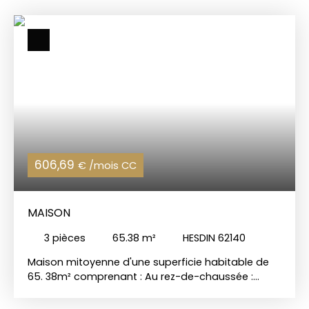
606,69
€ /mois CC
MAISON
3
pièces
65.38
m²
HESDIN 62140
Maison mitoyenne d'une superficie habitable de
65. 38m² comprenant : Au rez-de-chaussée :
séjour/salon, cuisine aménagée, WC. 1er étage :
palier desservant une chambre et une salle d'eau.