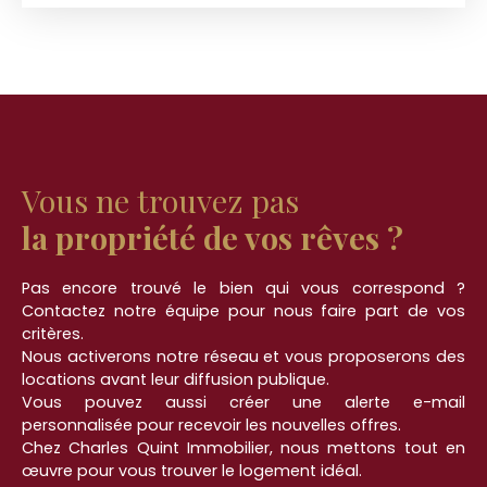
sur séjour/salon. 2ème étage : palier desservant
deux chambres, salle d'eau avec WC. La maison
dispose également d'un garage. CHARLES QUINT
IMMOBILIER 📞 Appelez-nous au 03 21 05 05 05 🌐
Visitez notre site : www. charlesquintimmobilier.
com
Vous ne trouvez pas
la propriété de vos rêves ?
Pas encore trouvé le bien qui vous correspond ?
Contactez notre équipe pour nous faire part de vos
critères.
Nous activerons notre réseau et vous proposerons des
locations avant leur diffusion publique.
Vous pouvez aussi créer une alerte e-mail
personnalisée pour recevoir les nouvelles offres.
Chez Charles Quint Immobilier, nous mettons tout en
œuvre pour vous trouver le logement idéal.