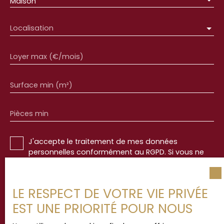
Maison
Localisation
Loyer max (€/mois)
Surface min (m²)
Pièces min
J'accepte le traitement de mes données
personnelles conformément au RGPD. Si vous ne
souhaitez pas faire l'objet de prospection
commerciale par voie téléphonique, vous pouvez
vous inscrire gratuitement sur la liste d'opposition
LE RESPECT DE VOTRE VIE PRIVÉE
au démarchage téléphonique, prévu par l'article
L223-1 du code de la consommation, sur le site
EST UNE PRIORITÉ POUR NOUS
Internet www.bloctel.gouv.fr ou par courrier