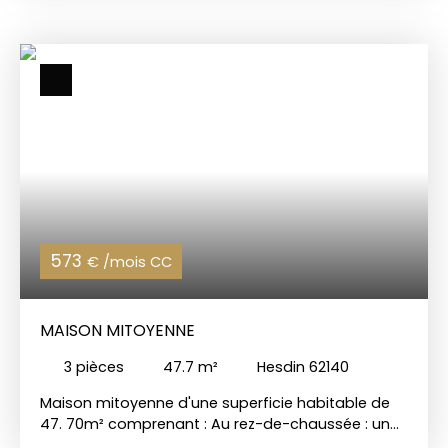
2ème étage : palier desservant une chambre. La
maison dispose également d'une petite cour.
CHARLES QUINT IMMOBILIER 📞 Appelez-nous au 03
21 05 05 05 🌐 Visitez notre site :www.
charlesquintimmobilier. com
573
€ /mois CC
MAISON MITOYENNE
3
pièces
47.7
m²
Hesdin 62140
Maison mitoyenne d'une superficie habitable de
47. 70m² comprenant : Au rez-de-chaussée : un
hall d'entrée. 1er étage : cuisine aménagée ouverte