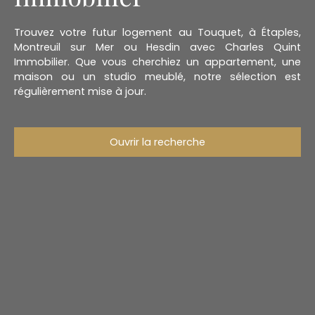
Trouvez votre futur logement au Touquet, à Étaples,
Montreuil sur Mer ou Hesdin avec Charles Quint
Immobilier. Que vous cherchiez un appartement, une
maison ou un studio meublé, notre sélection est
régulièrement mise à jour.
Ouvrir la recherche
Type d'offre
Location
Type de bien
Maison
Localisation
Loyer max (€/mois)