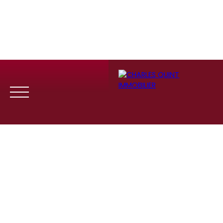
Menu
Se
Estim
Recrute
connect
ation
ment
er