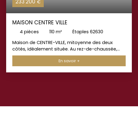
233 200
€
MAISON CENTRE VILLE
4
pièces
110
m²
Étaples 62630
Maison de CENTRE-VILLE, mitoyenne des deux
côtés, idéalement située. Au rez-de-chaussée,
vous trouverez un séjour / salon lumineux de 21,2
En savoir +
m2, une cuisine attenante de 9 m2, une salle de
bain, un toilette ainsi qu'un garage, un vrai plus
rare en centre-ville. À l'étage, la maison dispose
de trois chambres de 17 m2, 15,5 m2 et 11,5 m2,
ainsi qu'une grande salle de douche avec
dressing. Une petite cour complète ce bien,
offrant un espace extérieur agréable. Les combles
sont habitables, ce qui permet d'envisager des
aménagements supplémentaires. Cette maison
peut aussi être facilement divisée en deux
appartements, idéale pour un projet
d’investissement.