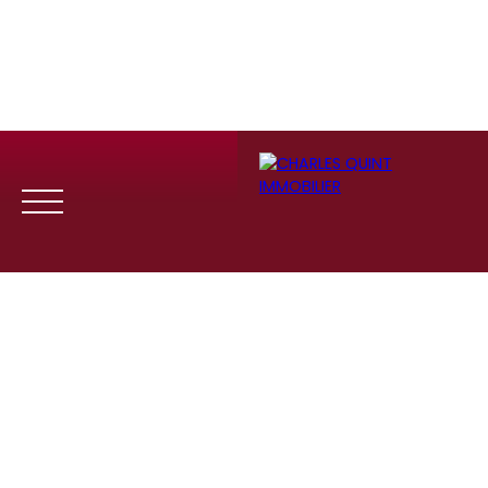
Menu
Se
Estim
Recrute
connect
ation
ment
er